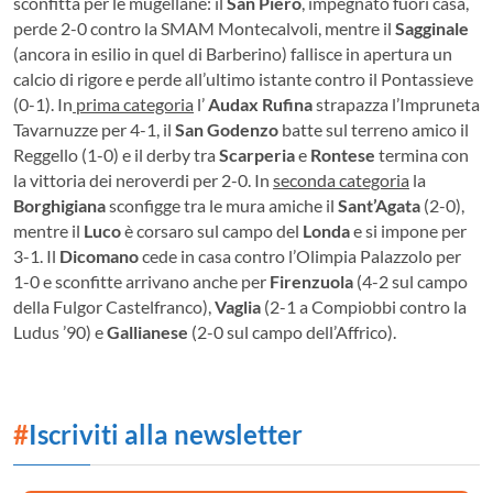
sconfitta per le mugellane: il
San Piero
, impegnato fuori casa,
perde 2-0 contro la SMAM Montecalvoli, mentre il
Sagginale
(ancora in esilio in quel di Barberino) fallisce in apertura un
calcio di rigore e perde all’ultimo istante contro il Pontassieve
(0-1).
In
prima categoria
l’
Audax Rufina
strapazza l’Impruneta
Tavarnuzze per 4-1, il
San Godenzo
batte sul terreno amico il
Reggello (1-0) e il derby tra
Scarperia
e
Rontese
termina con
la vittoria dei neroverdi per 2-0. In
seconda categoria
la
Borghigiana
sconfigge tra le mura amiche il
Sant’Agata
(2-0),
mentre il
Luco
è corsaro sul campo del
Londa
e si impone per
3-1. Il
Dicomano
cede in casa contro l’Olimpia Palazzolo per
1-0 e sconfitte arrivano anche per
Firenzuola
(4-2 sul campo
della Fulgor Castelfranco),
Vaglia
(2-1 a Compiobbi contro la
Ludus ’90) e
Gallianese
(2-0 sul campo dell’Affrico).
#
Iscriviti alla newsletter