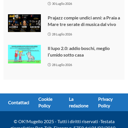
30 Luglio 2026
Prajazz compie undici anni: a Praia a
Mare tre serate di musica dal vivo
28 Luglio 2026
Il lupo 2.0: addio boschi, meglio
l’umido sotto casa
28 Luglio 2026
Cookie
La
Privacy
Contattaci
Policy
redazione
Policy
© OK!Mugello 2025 - Tutti i diritti riservati -Testata
giornalistica Reg. Trib. Firenze n. 5759 del 01/03/2010 -