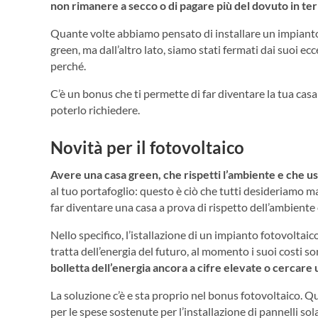
non rimanere a secco o di pagare più del dovuto in term
Quante volte abbiamo pensato di installare un impianto 
green, ma dall’altro lato, siamo stati fermati dai suoi ec
perché.
C’è un bonus che ti permette di far diventare la tua casa
poterlo richiedere.
Novità per il fotovoltaico
Avere una casa green, che rispetti l’ambiente e che us
al tuo portafoglio: questo è ciò che tutti desideriamo ma 
far diventare una casa a prova di rispetto dell’ambiente
Nello specifico, l’istallazione di un impianto fotovoltai
tratta dell’energia del futuro, al momento i suoi costi so
bolletta dell’energia ancora a cifre elevate o cercare 
La soluzione c’è e sta proprio nel bonus fotovoltaico. Qu
per le spese sostenute per l’installazione di pannelli sola