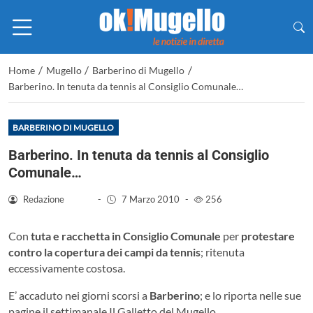
/
/
/
Home
Mugello
Barberino di Mugello
Barberino. In tenuta da tennis al Consiglio Comunale…
BARBERINO DI MUGELLO
Barberino. In tenuta da tennis al Consiglio
Comunale…
Redazione
-
7 Marzo 2010
-
256
Con
tuta e racchetta in Consiglio Comunale
per
protestare
contro la copertura dei campi da tennis
; ritenuta
eccessivamente costosa.
E’ accaduto nei giorni scorsi a
Barberino
; e lo riporta nelle sue
pagine il settimanale Il Galletto del Mugello.