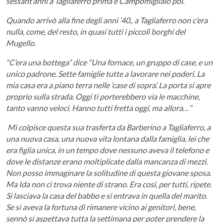
sessant’anni a Tagliaferro prima e Campomigliaio poi.
Quando arrivò alla fine degli anni ’40,. a Tagliaferro non c’era
nulla, come, del resto, in quasi tutti i piccoli borghi del
Mugello.
“C’era una bottega” dice “Una fornace, un gruppo di case, e un
unico padrone. Sette famiglie tutte a lavorare nei poderi. La
mia casa era a piano terra nelle ‘case di sopra’. La porta si apre
proprio sulla strada. Oggi ti porterebbero via le macchine,
tanto vanno veloci. Hanno tutti fretta oggi, ma allora…”
Mi colpisce questa sua trasferta da Barberino a Tagliaferro, a
una nuova casa, una nuova vita lontana dalla famiglia, lei che
era figlia unica, in un tempo dove nessuno aveva il telefono e
dove le distanze erano moltiplicate dalla mancanza di mezzi.
Non posso immaginare la solitudine di questa giovane sposa.
Ma Ida non ci trova niente di strano. Era così, per tutti, ripete.
Si lasciava la casa del babbo e si entrava in quella del marito.
Se si aveva la fortuna di rimanere vicino ai genitori, bene,
sennò si aspettava tutta la settimana per poter prendere la