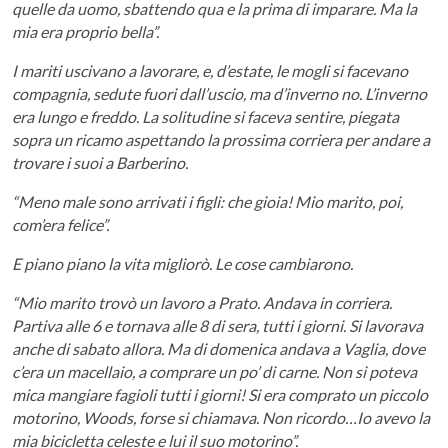
quelle da uomo, sbattendo qua e la prima di imparare. Ma la
mia era proprio bella”.
I mariti uscivano a lavorare, e, d’estate, le mogli si facevano
compagnia, sedute fuori dall’uscio, ma d’inverno no. L’inverno
era lungo e freddo. La solitudine si faceva sentire, piegata
sopra un ricamo aspettando la prossima corriera per andare a
trovare i suoi a Barberino.
“Meno male sono arrivati i figli: che gioia! Mio marito, poi,
com’era felice”.
E piano piano la vita migliorò. Le cose cambiarono.
“Mio marito trovò un lavoro a Prato. Andava in corriera.
Partiva alle 6 e tornava alle 8 di sera, tutti i giorni. Si lavorava
anche di sabato allora. Ma di domenica andava a Vaglia, dove
c’era un macellaio, a comprare un po’ di carne. Non si poteva
mica mangiare fagioli tutti i giorni! Si era comprato un piccolo
motorino, Woods, forse si chiamava. Non ricordo…Io avevo la
mia bicicletta celeste e lui il suo motorino”.