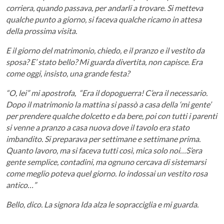
corriera, quando passava, per andarli a trovare. Si metteva
qualche punto a giorno, si faceva qualche ricamo in attesa
della prossima visita.
E il giorno del matrimonio, chiedo, e il pranzo e il vestito da
sposa? E’ stato bello? Mi guarda divertita, non capisce. Era
come oggi, insisto, una grande festa?
“O, lei” mi apostrofa, “Era il dopoguerra! C’era il necessario.
Dopo il matrimonio la mattina si passò a casa della ‘mi gente’
per prendere qualche dolcetto e da bere, poi con tutti i parenti
si venne a pranzo a casa nuova dove il tavolo era stato
imbandito. Si preparava per settimane e settimane prima.
Quanto lavoro, ma si faceva tutti così, mica solo noi…S’era
gente semplice, contadini, ma ognuno cercava di sistemarsi
come meglio poteva quel giorno. Io indossai un vestito rosa
antico…”
Bello, dico. La signora Ida alza le sopracciglia e mi guarda.