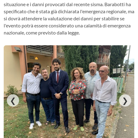
situazione e i danni provocati dal recente sisma. Barabotti ha
specificato che è stata già dichiarata l'emergenza regionale, ma
si dovrà attendere la valutazione dei danni per stabilire se
l'evento potrà essere considerato una calamità di emergenza
nazionale, come previsto dalla legge.
❮
❯