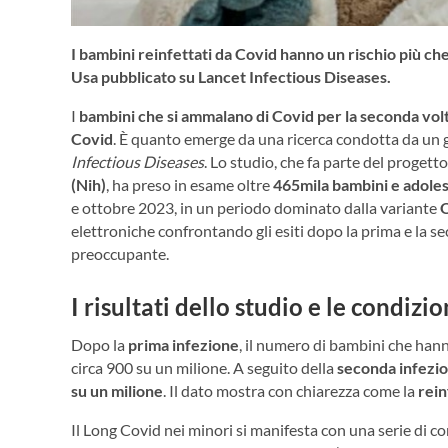
I bambini reinfettati da Covid hanno un rischio più che
Usa pubblicato su Lancet Infectious Diseases.
I
bambini che si ammalano di Covid per la seconda vol
Covid
. È quanto emerge da una ricerca condotta da un g
Infectious Diseases
. Lo studio, che fa parte del proge
(Nih)
, ha preso in esame oltre
465mila bambini e adole
e ottobre 2023, in un periodo dominato dalla variante
elettroniche confrontando gli esiti dopo la prima e la s
preoccupante.
I risultati dello studio e le condizi
Dopo la
prima infezione
, il numero di bambini che hann
circa 900 su un milione. A seguito della
seconda infezi
su un milione
. Il dato mostra con chiarezza come la
rein
Il Long Covid nei minori si manifesta con una serie di c