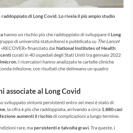
 raddoppiato di Long Covid. Lo rivela il più ampio studio
ta
hanno un rischio più che raddoppiato di sviluppare il
Long
ruppo di università statunitensi e pubblicata su
The Lancet
tto «RECOVER» finanziato dai
National Institutes of Health
scenti
curati in 40 ospedali degli Stati Uniti tra gennaio 2022
Omicron
. I ricercatori hanno analizzato le cartelle cliniche
econda infezione, con risultati che delineano un quadro
oni associate al Long Covid
o sviluppato sintomi persistenti entro sei mesi è stato di
one
, la cifra è più che raddoppiata, arrivando a circa
1.880 casi
fezione aumenti il rischio
di complicazioni a lungo termine.
ondizioni rare, ma
persistenti e talvolta gravi
. Tra queste, i