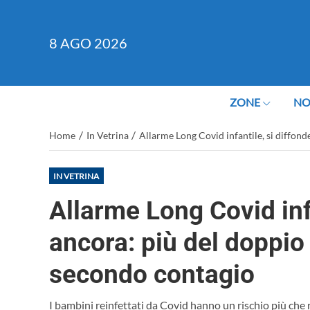
8
AGO 2026
ZONE
NO
/
/
Home
In Vetrina
Allarme Long Covid infantile, si diffon
IN VETRINA
Allarme Long Covid infa
ancora: più del doppio
secondo contagio
I bambini reinfettati da Covid hanno un rischio più che 