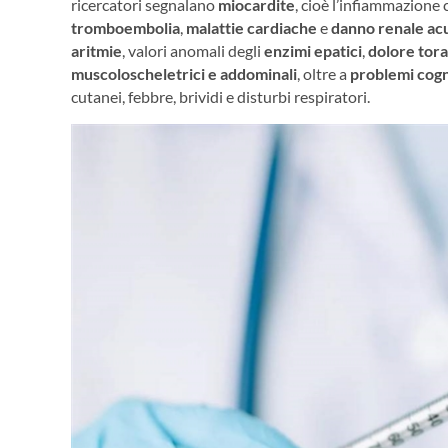
ricercatori segnalano
miocardite
, cioè l’infiammazione 
tromboembolia
,
malattie cardiache
e
danno renale ac
aritmie
, valori anomali degli
enzimi epatici
,
dolore tora
muscoloscheletrici e addominali
, oltre a
problemi cogn
cutanei, febbre, brividi e disturbi respiratori.