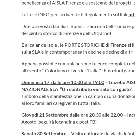
beneficenza di AISLA Firenze e a sostegno dei progetti di 
Tutte le INFO per iscriversi e il Regolamento sul link
htt
Ditelo ai vostri familiari e amici , sarà una bellissima e
del centro storico di Firenze e dell’Oltrarno!
E al calar del sole
, le
PORTE STORICHE di Firenze si il
sulla SLA
e in contemporanea in decine e decine di altri 
Appena possibile comunicheremo l’elenco completo dei
all’evento “ Coloriamo di verde L’Italia “! Emozioni garan
Domenica 17 dalle ore 10.00 alle 19.00
–
Gazebo AIS
NAZIONALE SLA
“Un contributo versato con gusto”:
simbolo della manifestazione, in cambio di una donazione 
ai loro familiari caregiver in tutta Italia.
Giovedi 21 Settembre dalle ore 20.30 alle 22.00
–
Inc
Agosto (seguirà locandina e post FB)
Sabato 30 Settembre
– Visita culturale
(in via di defin