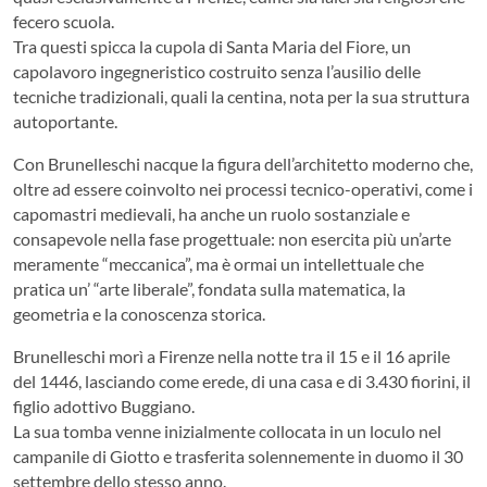
fecero scuola.
Tra questi spicca la cupola di Santa Maria del Fiore, un
capolavoro ingegneristico costruito senza l’ausilio delle
tecniche tradizionali, quali la centina, nota per la sua struttura
autoportante.
Con Brunelleschi nacque la figura dell’architetto moderno che,
oltre ad essere coinvolto nei processi tecnico-operativi, come i
capomastri medievali, ha anche un ruolo sostanziale e
consapevole nella fase progettuale: non esercita più un’arte
meramente “meccanica”, ma è ormai un intellettuale che
pratica un’ “arte liberale”, fondata sulla matematica, la
geometria e la conoscenza storica.
Brunelleschi morì a Firenze nella notte tra il 15 e il 16 aprile
del 1446, lasciando come erede, di una casa e di 3.430 fiorini, il
figlio adottivo Buggiano.
La sua tomba venne inizialmente collocata in un loculo nel
campanile di Giotto e trasferita solennemente in duomo il 30
settembre dello stesso anno.