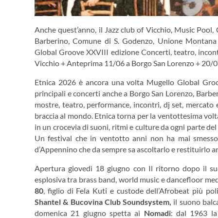
Anche quest’anno, il Jazz club of Vicchio, Music Poo
Barberino, Comune di S. Godenzo, Unione Montana
Global Groove XXVIII edizione Concerti, teatro, incontr
Vicchio + Anteprima 11/06 a Borgo San Lorenzo + 20/0
Etnica 2026 è ancora una volta Mugello Global Groove
principali e concerti anche a Borgo San Lorenzo, Barbe
mostre, teatro, performance, incontri, dj set, mercato 
braccia al mondo. Etnica torna per la ventottesima vol
in un crocevia di suoni, ritmi e culture da ogni parte de
Un festival che in ventotto anni non ha mai smesso 
d’Appennino che da sempre sa ascoltarlo e restituirlo am
Apertura giovedì 18 giugno con Il ritorno dopo il su
esplosiva tra brass band, world music e dancefloor med
80
, figlio di Fela Kuti e custode dell’Afrobeat più po
Shantel & Bucovina Club Soundsystem,
il suono balca
domenica 21 giugno spetta ai
Nomadi
: dal 1963 la