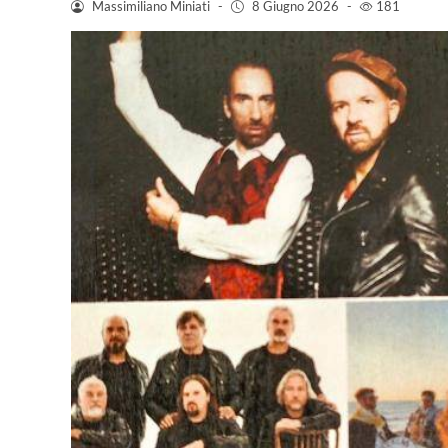
Massimiliano Miniati
-
8 Giugno 2026
-
181