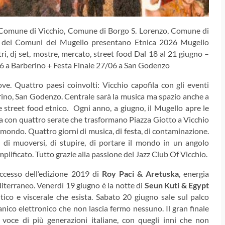
l, Comune di Vicchio, Comune di Borgo S. Lorenzo, Comune di
 dei Comuni del Mugello presentano Etnica 2026 Mugello
i, dj set, mostre, mercato, street food Dal 18 al 21 giugno –
6 a Barberino + Festa Finale 27/06 a San Godenzo
. Quattro paesi coinvolti: Vicchio capofila con gli eventi
rino, San Godenzo. Centrale sarà la musica ma spazio anche a
e street food etnico. Ogni anno, a giugno, il Mugello apre le
ta con quattro serate che trasformano Piazza Giotto a Vicchio
l mondo. Quattro giorni di musica, di festa, di contaminazione.
di muoversi, di stupire, di portare il mondo in un angolo
plificato. Tutto grazie alla passione del Jazz Club Of Vicchio.
ccesso dell’edizione 2019 di
Roy Paci & Aretuska
, energia
iterraneo. Venerdì 19 giugno è la notte di
Seun Kuti & Egypt
litico e viscerale che esista. Sabato 20 giugno sale sul palco
nico elettronico che non lascia fermo nessuno. Il gran finale
 voce di più generazioni italiane, con quegli inni che non