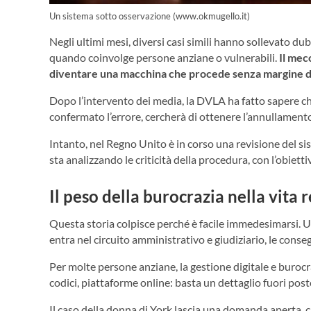
Un sistema sotto osservazione (www.okmugello.it)
Negli ultimi mesi, diversi casi simili hanno sollevato du
quando coinvolge persone anziane o vulnerabili.
Il mec
diventare una macchina che procede senza margine d
Dopo l’intervento dei media, la DVLA ha fatto sapere ch
confermato l’errore, cercherà di ottenere l’annullament
Intanto, nel Regno Unito è in corso una revisione del s
sta analizzando le criticità della procedura, con l’obiett
Il peso della burocrazia nella vita 
Questa storia colpisce perché è facile immedesimarsi. U
entra nel circuito amministrativo e giudiziario, le con
Per molte persone anziane, la gestione digitale e buroc
codici, piattaforme online: basta un dettaglio fuori pos
Il caso della donna di York lascia una domanda aperta, ch