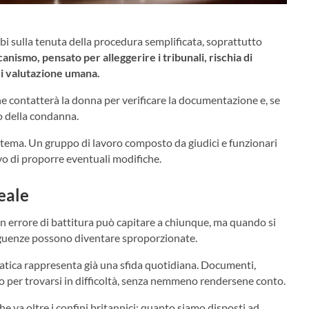
bbi sulla tenuta della procedura semplificata, soprattutto
canismo, pensato per alleggerire i tribunali, rischia di
i valutazione umana.
e contatterà la donna per verificare la documentazione e, se
o della condanna.
istema. Un gruppo di lavoro composto da giudici e funzionari
ivo di proporre eventuali modifiche.
reale
n errore di battitura può capitare a chiunque, ma quando si
seguenze possono diventare sproporzionate.
ratica rappresenta già una sfida quotidiana. Documenti,
to per trovarsi in difficoltà, senza nemmeno rendersene conto.
e va oltre i confini britannici: quanto siamo disposti ad