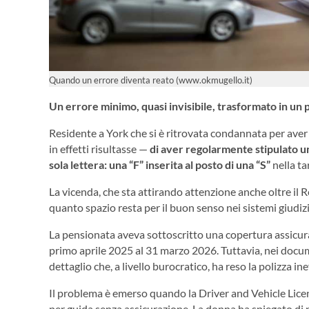
Quando un errore diventa reato (www.okmugello.it)
Un errore minimo, quasi invisibile, trasformato in un 
Residente a York che si è ritrovata condannata per aver
in effetti risultasse —
di aver regolarmente stipulato una
sola lettera: una “F” inserita al posto di una “S”
nella ta
La vicenda, che sta attirando attenzione anche oltre il 
quanto spazio resta per il buon senso nei sistemi giudiz
La pensionata aveva sottoscritto una copertura assicur
primo aprile 2025 al 31 marzo 2026. Tuttavia, nei docum
dettaglio che, a livello burocratico, ha reso la polizza ine
Il problema è emerso quando la
Driver and Vehicle Lic
per guida senza assicurazione. La donna ha spiegato di n