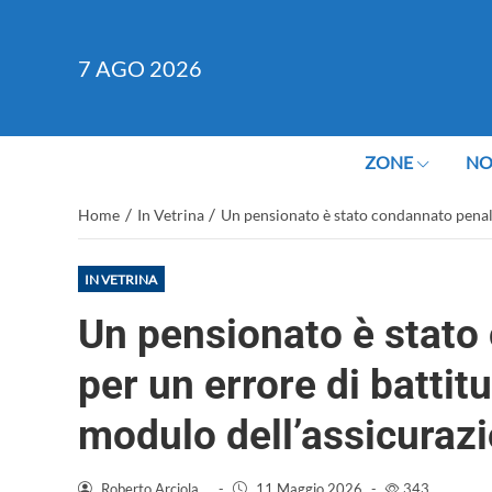
7
AGO 2026
ZONE
NO
/
/
Home
In Vetrina
Un pensionato è stato condannato penalm
IN VETRINA
Un pensionato è stat
per un errore di battitu
modulo dell’assicuraz
Roberto Arciola
-
11 Maggio 2026
-
343