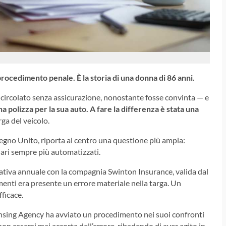
procedimento penale. È la storia di una donna di 86 anni.
 circolato senza assicurazione, nonostante fosse convinta — e
 polizza per la sua auto. A fare la differenza è stata una
rga del veicolo.
Regno Unito, riporta al centro una questione più ampia:
iari sempre più automatizzati.
ativa annuale con la compagnia Swinton Insurance, valida dal
enti era presente un errore materiale nella targa. Un
fficace.
ensing Agency
ha avviato un procedimento nei suoi confronti
on essersi mai accorta dell’errore, ribadendo di aver agito in