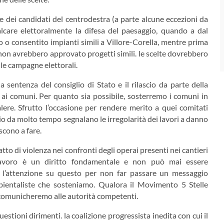
a e dei candidati del centrodestra (a parte alcune eccezioni da
care elettoralmente la difesa del paesaggio, quando a dal
o o consentito impianti simili a Villore-Corella, mentre prima
on avrebbero approvato progetti simili. le scelte dovrebbero
lle campagne elettorali.
entenza del consiglio di Stato e il rilascio da parte della
 ai comuni. Per quanto sia possibile, sosterremo i comuni in
valere. Sfrutto l’occasione per rendere merito a quei comitati
rio da molto tempo segnalano le irregolarità dei lavori a danno
scono a fare.
 di violenza nei confronti degli operai presenti nei cantieri
l lavoro è un diritto fondamentale e non può mai essere
a l’attenzione su questo per non far passare un messaggio
ambientaliste che sosteniamo. Qualora il Movimento 5 Stelle
 li comunicheremo alle autorità competenti.
tioni dirimenti. la coalizione progressista inedita con cui il