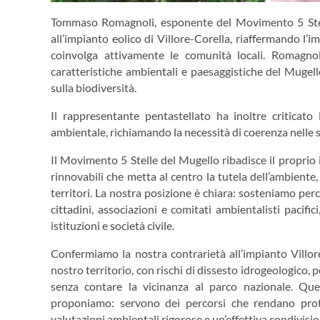
Tommaso Romagnoli, esponente del Movimento 5 Stell
all’impianto eolico di Villore-Corella, riaffermando l’i
coinvolga attivamente le comunità locali. Romagnol
caratteristiche ambientali e paesaggistiche del Mugello
sulla biodiversità.
Il rappresentante pentastellato ha inoltre criticato
ambientale, richiamando la necessità di coerenza nelle s
Il Movimento 5 Stelle del Mugello ribadisce il proprio
rinnovabili che metta al centro la tutela dell’ambiente
territori. La nostra posizione è chiara: sosteniamo perco
cittadini, associazioni e comitati ambientalisti pacific
istituzioni e società civile.
Confermiamo la nostra contrarietà all’impianto Villore
nostro territorio, con rischi di dissesto idrogeologico, 
senza contare la vicinanza al parco nazionale. Que
proponiamo: servono dei percorsi che rendano protag
valutazioni ambientali rigorose e un’effettiva condivisio