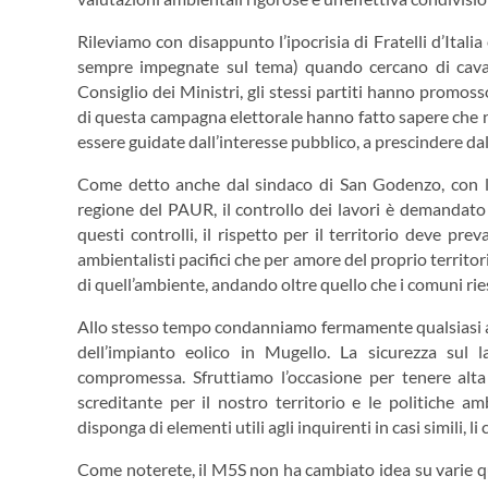
Rileviamo con disappunto l’ipocrisia di Fratelli d’Itali
sempre impegnate sul tema) quando cercano di caval
Consiglio dei Ministri, gli stessi partiti hanno promoss
di questa campagna elettorale hanno fatto sapere che n
essere guidate dall’interesse pubblico, a prescindere da
Come detto anche dal sindaco di San Godenzo, con la s
regione del PAUR, il controllo dei lavori è demandato
questi controlli, il rispetto per il territorio deve pre
ambientalisti pacifici che per amore del proprio territo
di quell’ambiente, andando oltre quello che i comuni rie
Allo stesso tempo condanniamo fermamente qualsiasi atto
dell’impianto eolico in Mugello. La sicurezza su
compromessa. Sfruttiamo l’occasione per tenere alt
screditante per il nostro territorio e le politiche 
disponga di elementi utili agli inquirenti in casi simili,
Come noterete, il M5S non ha cambiato idea su varie ques