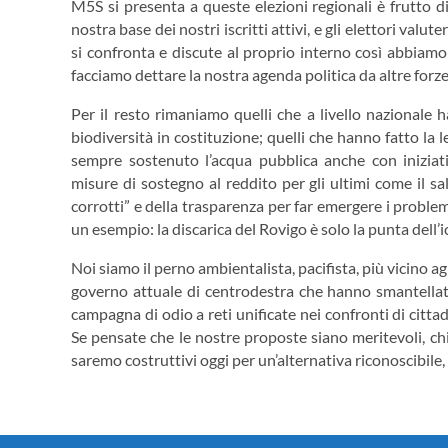
M5S si presenta a queste elezioni regionali è frutto d
nostra base dei nostri iscritti attivi, e gli elettori val
si confronta e discute al proprio interno così abbiamo
facciamo dettare la nostra agenda politica da altre forze
Per il resto rimaniamo quelli che a livello nazionale 
biodiversità in costituzione; quelli che hanno fatto la 
sempre sostenuto l’acqua pubblica anche con iniziativ
misure di sostegno al reddito per gli ultimi come il sal
corrotti” e della trasparenza per far emergere i problemi
un esempio: la discarica del Rovigo è solo la punta dell’i
Noi siamo il perno ambientalista, pacifista, più vicino agl
governo attuale di centrodestra che hanno smantellato
campagna di odio a reti unificate nei confronti di cittad
Se pensate che le nostre proposte siano meritevoli, chi
saremo costruttivi oggi per un’alternativa riconoscibile, s