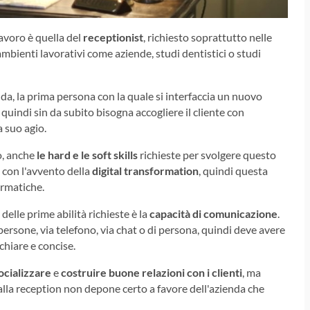
avoro è quella del
receptionist
, richiesto soprattutto nelle
ambienti lavorativi come aziende, studi dentistici o studi
ienda, la prima persona con la quale si interfaccia un nuovo
quindi sin da subito bisogna accogliere il cliente con
 suo agio.
o, anche
le hard e le soft skills
richieste per svolgere questo
iù con l'avvento della
digital transformation
, quindi questa
ormatiche.
delle prime abilità richieste è la
capacità di comunicazione
.
ersone, via telefono, via chat o di persona, quindi deve avere
hiare e concise.
ocializzare
e
costruire buone relazioni con i clienti
, ma
 alla reception non depone certo a favore dell'azienda che