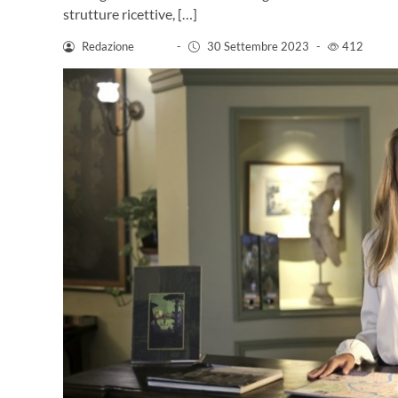
strutture ricettive, […]
Redazione
-
30 Settembre 2023
-
412