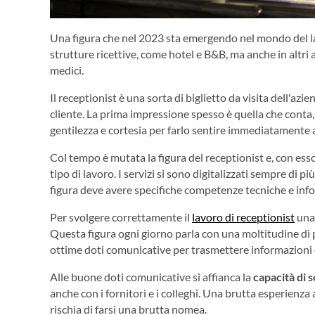
Una figura che nel 2023 sta emergendo nel mondo del l
strutture ricettive, come hotel e B&B, ma anche in altri 
medici.
Il receptionist è una sorta di biglietto da visita dell'az
cliente. La prima impressione spesso è quella che conta, 
gentilezza e cortesia per farlo sentire immediatamente a
Col tempo è mutata la figura del receptionist e, con ess
tipo di lavoro. I servizi si sono digitalizzati sempre di p
figura deve avere specifiche competenze tecniche e inf
Per svolgere correttamente il
lavoro di receptionist
una 
Questa figura ogni giorno parla con una moltitudine di p
ottime doti comunicative per trasmettere informazioni c
Alle buone doti comunicative si affianca la
capacità di s
anche con i fornitori e i colleghi. Una brutta esperienza
rischia di farsi una brutta nomea.