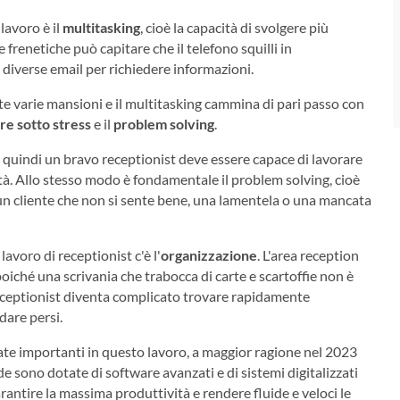
lavoro è il
multitasking
, cioè la capacità di svolgere più
renetiche può capitare che il telefono squilli in
 diverse email per richiedere informazioni.
te varie mansioni e il multitasking cammina di pari passo con
re sotto stress
e il
problem solving
.
 quindi un bravo receptionist deve essere capace di lavorare
tà. Allo stesso modo è fondamentale il problem solving, cioè
 un cliente che non si sente bene, una lamentela o una mancata
avoro di receptionist c'è l'
organizzazione
. L'area reception
iché una scrivania che trabocca di carte e scartoffie non è
 receptionist diventa complicato trovare rapidamente
dare persi.
te importanti in questo lavoro, a maggior ragione nel 2023
de sono dotate di software avanzati e di sistemi digitalizzati
antire la massima produttività e rendere fluide e veloci le