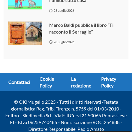
l’umido sotto casa
28 Luglio 2026
Marco Baldi pubblica il libro “Ti
racconto il Serraglio”
28 Luglio 2026
Cookie
La
Privacy
Contattaci
Policy
redazione
Policy
© OK!Mugello 2025 - Tutti i diritti riservati -Testata
giornalistica Reg. Trib. Firenze n. 5759 del 01/03/2010 -
Editore: Sindimedia Srl - Via F.lli Cervi 21 50065 Pontassieve
FI - P.Iva 06259740485 - Num. iscrizione ROC:254888 -
Direttore Responsabile: Paolo Amato