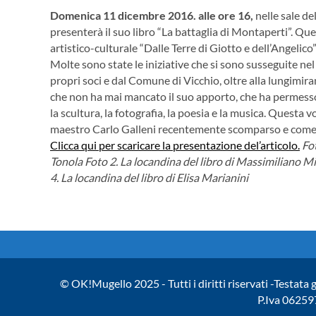
Domenica 11 dicembre 2016. alle ore 16,
nelle sale d
presenterà il suo libro “La battaglia di Montaperti”. Que
artistico-culturale “Dalle Terre di Giotto e dell’Angelico
Molte sono state le iniziative che si sono susseguite n
propri soci e dal Comune di Vicchio, oltre alla lungimir
che non ha mai mancato il suo apporto, che ha permesso d
la scultura, la fotografia, la poesia e la musica. Questa
maestro Carlo Galleni recentemente scomparso e come so
Clicca qui per scaricare la presentazione del’articolo.
Fot
Tonola
Foto 2. La locandina del libro di Massimiliano Mi
4. La locandina del libro di Elisa Marianini
© OK!Mugello 2025 - Tutti i diritti riservati -Testata 
P.Iva 06259