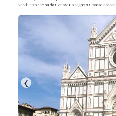
vecchietta che ha da rivelare un segreto rimasto nascost
❮