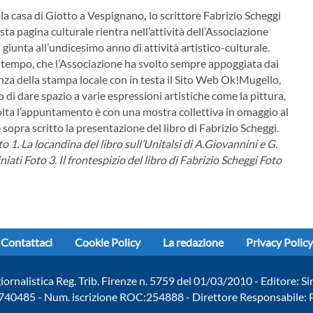
ella casa di Giotto a Vespignano
,
lo scrittore Fabrizio Scheggi
sta pagina culturale rientra nell’attività dell’Associazione
” giunta all’undicesimo anno di attività artistico-culturale.
el tempo, che l’Associazione ha svolto sempre appoggiata dai
anza della stampa locale con in testa il Sito Web Ok!Mugello,
i dare spazio a varie espressioni artistiche come la pittura,
 volta l’appuntamento è con una mostra collettiva in omaggio al
pra scritto la presentazione del libro di Fabrizio Scheggi.
o 1. La locandina del libro sull’Unitalsi di A.Giovannini e G.
niati
Foto 3. Il frontespizio del libro di Fabrizio Scheggi
Foto
Contattaci
Cookie Policy
La redazione
Privacy Policy
giornalistica Reg. Trib. Firenze n. 5759 del 01/03/2010 - Editore: Si
740485 - Num. iscrizione ROC:254888 - Direttore Responsabile: