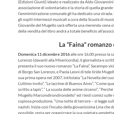
(Edizioni Giunti) ideato e realizzato da Aldo Giovannini
associazione di volontariato e la storia di quella grand
l’amministrazione comunale gli ha dedicato una strada. 
gli ospiti intermezzi musicali a cura della Scuola di mus
Giovanile del Mugello sarà offerta una merenda-cena offe
della vendita del libro andrà a totale beneficio all’assoc
La “Faina” romanzo 
Domenica 11 dicembre 2016
alle ore 16.00 presso la s
Lorenzo (davanti alla Misericordia), il giornalista e sc
presenta il suo nuovo romanzo “La Faina”. Sarannpo vicin
di Borgo San Lorenzo, e Paola Leoni di tele Iiride Mugel
sua prima opera nel 2007, intitolata “La Novella del cuo
L’ultimo invito”, “Le lacrime di Buenos Aires”, “Come quan
scritto a lapis”, “ La scuola delle anime circensi”, “Perché
Mugello Marcondirondirondello” ed i testi comici sulle vi
copiosa produzione. “Una notte di terrore – si legge sull
nazisti. Inizia così l’incubo della giovanissima Lina che 
possibile, resta per organizzare la sua spietata vendet