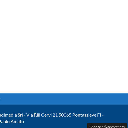
ndimedia Srl - Via F.lli Cervi 21 50065 Pontassieve FI -
 Paolo Amato
Change privacy settings