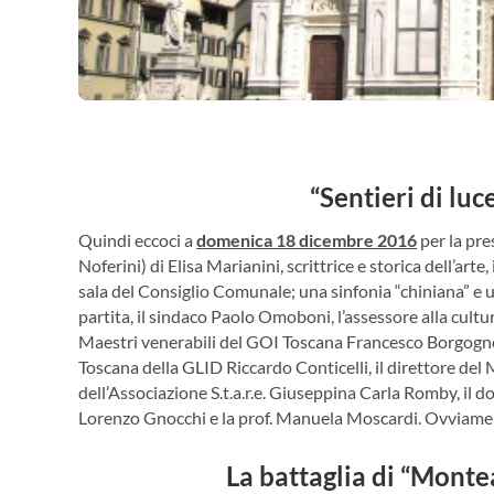
“Sentieri di luc
Quindi eccoci a
domenica 18 dicembre 2016
per la pre
Noferini) di Elisa Marianini, scrittrice e storica dell’ar
sala del Consiglio Comunale; una sinfonia “chiniana” e 
partita, il sindaco Paolo Omoboni, l’assessore alla cultur
Maestri venerabili del GOI Toscana Francesco Borgogno
Toscana della GLID Riccardo Conticelli, il direttore del
dell’Associazione S.t.a.r.e. Giuseppina Carla Romby, il do
Lorenzo Gnocchi e la prof. Manuela Moscardi. Ovviament
La battaglia di “Montea