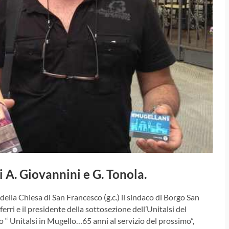
di A. Giovannini e G. Tonola.
o della Chiesa di San Francesco (g.c.) il sindaco di Borgo San
ri e il presidente della sottosezione dell’Unitalsi del
 “ Unitalsi in Mugello…65 anni al servizio del prossimo”,