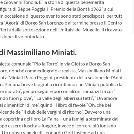
 e Giovanni Tonola. E’ la storia di questa benemerita
e figura di Beppe Poggiali “Premio della Bontà 1962” a cui
In occasione di questo evento sono stati predisposti per tutti
ica “Agorà” di Borgo San Lorenzo e al termine presso il Centro
rta dalla sottosezione dell’Unitalsi del Mugello. Il ricavato
iazione di volontariato.
di Massimiliano Miniati.
aletta comunale “Pio la Torre” in via Giotto a Borgo San
rittore, nonché commediografo e regista, Massimiliano Miniati
i a Miniati Paola Poggini, presidente della sezione dell’Anpi
lo. Per una breve biografia ricordiamo che Miniati pubblica la
re murato”, per proseguire poi con alcuni romanzi fra cui “
do fuori piove”, “ La valle degli alberi sui tetti”, “Un amore
 si dimentichi di me”, quindi il libro di favole “Oh, che bel
cende de “Il club delle vergini di ritorno”. Davvero una
a copertina del libro La Faina – una famiglia sterminata dai
dopo essere riuscita a fuggire, invece di correre più lontano
ta. Un nuovo viaggio di Leonardo Gori insieme ad una