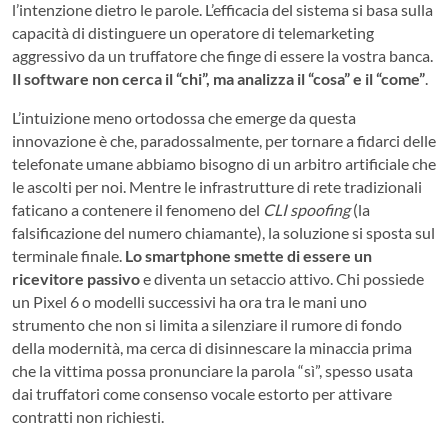
l’intenzione dietro le parole. L’efficacia del sistema si basa sulla
capacità di distinguere un operatore di telemarketing
aggressivo da un truffatore che finge di essere la vostra banca.
Il software non cerca il “chi”, ma analizza il “cosa” e il “come”
.
L’intuizione meno ortodossa che emerge da questa
innovazione è che, paradossalmente, per tornare a fidarci delle
telefonate umane abbiamo bisogno di un arbitro artificiale che
le ascolti per noi. Mentre le infrastrutture di rete tradizionali
faticano a contenere il fenomeno del
CLI spoofing
(la
falsificazione del numero chiamante), la soluzione si sposta sul
terminale finale.
Lo smartphone smette di essere un
ricevitore passivo
e diventa un setaccio attivo. Chi possiede
un Pixel 6 o modelli successivi ha ora tra le mani uno
strumento che non si limita a silenziare il rumore di fondo
della modernità, ma cerca di disinnescare la minaccia prima
che la vittima possa pronunciare la parola “sì”, spesso usata
dai truffatori come consenso vocale estorto per attivare
contratti non richiesti.