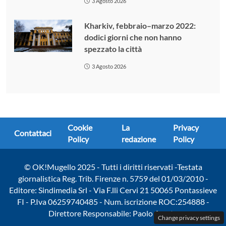
3 Agosto 2026
Kharkiv, febbraio–marzo 2022:
dodici giorni che non hanno
spezzato la città
3 Agosto 2026
Cookie
La
Privacy
Contattaci
Policy
redazione
Policy
© OK!Mugello 2025 - Tutti i diritti riservati -Testata
giornalistica Reg. Trib. Firenze n. 5759 del 01/03/2010 -
Editore: Sindimedia Srl - Via F.lli Cervi 21 50065 Pontassieve
FI - P.Iva 06259740485 - Num. iscrizione ROC:254888 -
Direttore Responsabile: Paolo Amato
Change privacy settings