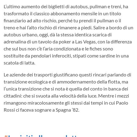
L’ultimo aumento dei biglietti di autobus, pullman e treni, ha
trasformato il classico abbonamento mensile in un titolo
finanziario ad alto rischio, perché tu prendi il pullman o il
treno e hai l’alto rischio di rimanere a piedi. Salire a bordo di un
autobus urbano, oggi, dà la stessa identica scarica di
adrenalina di un tavolo da poker a Las Vegas, con la differenza
che sul bus non c’è l’aria condizionata e le fiches sono
sostituite da pendolari inferociti, stipati come sardine in una
scatola di latta.
Le aziende dei trasporti giustificano questi rincari parlando di
transizione ecologica e di ammodernamento della flotta, ma
l’unica transizione che si nota è quella del conto in banca dei
cittadini: che si svuota alla velocità della luce. Mentre i mezzi
rimangono miracolosamente gli stessi dai tempi in cui Paolo
Rossi ci faceva sognare a Spagna ’82.