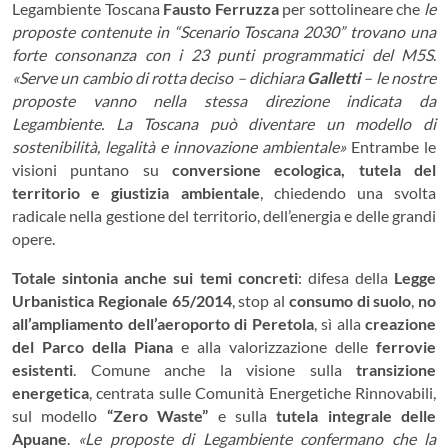
Legambiente Toscana
Fausto Ferruzza
per sottolineare che
le
proposte contenute in “Scenario Toscana 2030” trovano una
forte consonanza con i 23 punti programmatici del M5S
.
«Serve un cambio di rotta deciso – dichiara
Galletti
– le nostre
proposte vanno nella stessa direzione indicata da
Legambiente. La Toscana può diventare un modello di
sostenibilità, legalità e innovazione ambientale»
Entrambe le
visioni puntano su
conversione ecologica, tutela del
territorio e giustizia ambientale
, chiedendo una svolta
radicale nella gestione del territorio, dell’energia e delle grandi
opere.
Totale sintonia anche sui temi concreti
: difesa della
Legge
Urbanistica Regionale 65/2014
, stop al
consumo di suolo
,
no
all’ampliamento dell’aeroporto di Peretola
, sì alla
creazione
del Parco della Piana
e alla valorizzazione delle
ferrovie
esistenti
. Comune anche la visione sulla
transizione
energetica
, centrata sulle Comunità Energetiche Rinnovabili,
sul modello
“Zero Waste”
e sulla
tutela integrale delle
Apuane
.
«Le proposte di Legambiente confermano che la