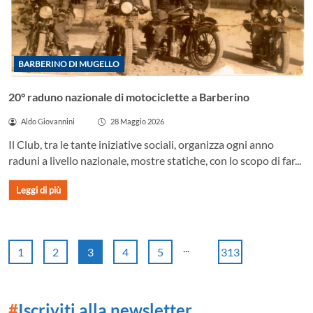
BARBERINO DI MUGELLO
20° raduno nazionale di motociclette a Barberino
Aldo Giovannini
28 Maggio 2026
Il Club, tra le tante iniziative sociali, organizza ogni anno
raduni a livello nazionale, mostre statiche, con lo scopo di far...
Leggi di più
...
1
2
3
4
5
313
#
Iscriviti alla newsletter