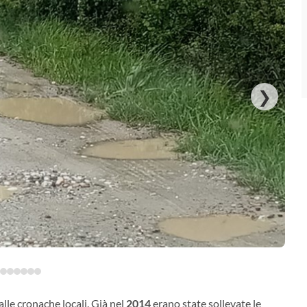
❯
lle cronache locali. Già nel
2014
erano state sollevate le