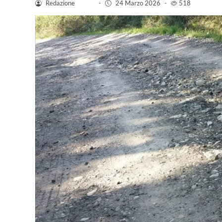
Redazione
-
24 Marzo 2026
-
518