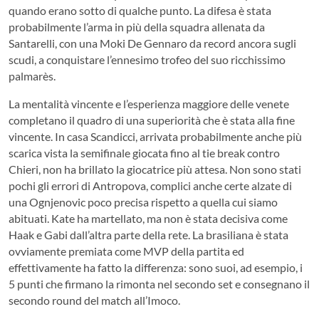
quando erano sotto di qualche punto. La difesa è stata
probabilmente l’arma in più della squadra allenata da
Santarelli, con una Moki De Gennaro da record ancora sugli
scudi, a conquistare l’ennesimo trofeo del suo ricchissimo
palmarès.
La mentalità vincente e l’esperienza maggiore delle venete
completano il quadro di una superiorità che è stata alla fine
vincente. In casa Scandicci, arrivata probabilmente anche più
scarica vista la semifinale giocata fino al tie break contro
Chieri, non ha brillato la giocatrice più attesa. Non sono stati
pochi gli errori di Antropova, complici anche certe alzate di
una Ognjenovic poco precisa rispetto a quella cui siamo
abituati. Kate ha martellato, ma non è stata decisiva come
Haak e Gabi dall’altra parte della rete. La brasiliana è stata
ovviamente premiata come MVP della partita ed
effettivamente ha fatto la differenza: sono suoi, ad esempio, i
5 punti che firmano la rimonta nel secondo set e consegnano il
secondo round del match all’Imoco.