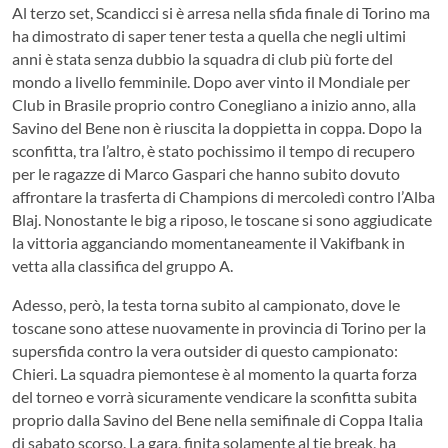
Al terzo set, Scandicci si è arresa nella sfida finale di Torino ma
ha dimostrato di saper tener testa a quella che negli ultimi
anni è stata senza dubbio la squadra di club più forte del
mondo a livello femminile. Dopo aver vinto il Mondiale per
Club in Brasile proprio contro Conegliano a inizio anno, alla
Savino del Bene non è riuscita la doppietta in coppa. Dopo la
sconfitta, tra l’altro, è stato pochissimo il tempo di recupero
per le ragazze di Marco Gaspari che hanno subito dovuto
affrontare la trasferta di Champions di mercoledì contro l’Alba
Blaj. Nonostante le big a riposo, le toscane si sono aggiudicate
la vittoria agganciando momentaneamente il Vakifbank in
vetta alla classifica del gruppo A.
Adesso, però, la testa torna subito al campionato, dove le
toscane sono attese nuovamente in provincia di Torino per la
supersfida contro la vera outsider di questo campionato:
Chieri. La squadra piemontese è al momento la quarta forza
del torneo e vorrà sicuramente vendicare la sconfitta subita
proprio dalla Savino del Bene nella semifinale di Coppa Italia
di sabato scorso. La gara, finita solamente al tie break, ha