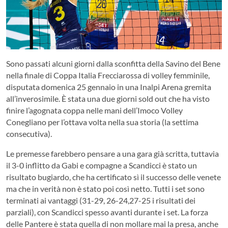
Sono passati alcuni giorni dalla sconfitta della Savino del Bene
nella finale di Coppa Italia Frecciarossa di volley femminile,
disputata domenica 25 gennaio in una Inalpi Arena gremita
all’inverosimile. È stata una due giorni sold out che ha visto
finire l’agognata coppa nelle mani dell’Imoco Volley
Conegliano per l’ottava volta nella sua storia (la settima
consecutiva).
Le premesse farebbero pensare a una gara già scritta, tuttavia
il 3-0 inflitto da Gabi e compagne a Scandicci è stato un
risultato bugiardo, che ha certificato sì il successo delle venete
ma che in verità non è stato poi così netto. Tutti i set sono
terminati ai vantaggi (31-29, 26-24,27-25 i risultati dei
parziali), con Scandicci spesso avanti durante i set. La forza
delle Pantere è stata quella di non mollare mai la presa, anche