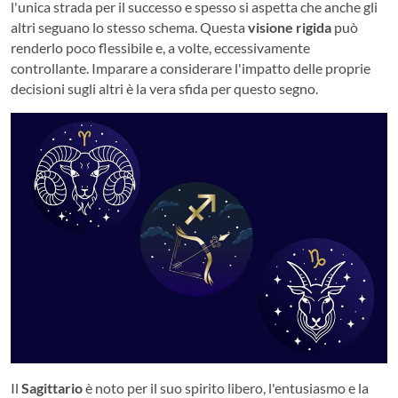
l'unica strada per il successo e spesso si aspetta che anche gli
altri seguano lo stesso schema. Questa
visione rigida
può
renderlo poco flessibile e, a volte, eccessivamente
controllante. Imparare a considerare l'impatto delle proprie
decisioni sugli altri è la vera sfida per questo segno.
Il
Sagittario
è noto per il suo spirito libero, l'entusiasmo e la