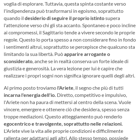
voglia di esplorare. Tuttavia, questa spinta costante verso
l'indipendenza può trasformarsi in egoismo, soprattutto
quando il
desiderio di seguire il proprio istinto
supera
l'attenzione verso chi gli sta accanto. Spontaneo e poco incline
ai compromessi, il Sagittario tende a vivere secondo le proprie
regole. Questo lo porta spesso a non considerare fino in fondo
i sentimenti altrui, soprattutto se percepisce che qualcuno sta
limitando la sua libertà. Può
apparire arrogante o
sconsiderato
, anche se in realtà conserva un forte ideale di
giustizia e generosità. La vera lezione per lui è capire che
realizzare i propri sogni non significa ignorare quelli degli altri.
Al primo posto troviamo
l'Ariete
, il segno che più di tutti
incarna l'energia dell'io.
Diretto, competitivo e impulsivo,
l'Ariete non ha paura di mettersi al centro della scena. Vuole
vincere, emergere e ottenere ciò che desidera, spesso senza
troppe mediazioni. Questo atteggiamento può renderlo
egocentrico e travolgente, soprattutto nelle relazioni.
L'Ariete vive la vita alle proprie condizioni e difficilmente
rallenta per adattarsi agli altri. Allo stesso tempo, possiede