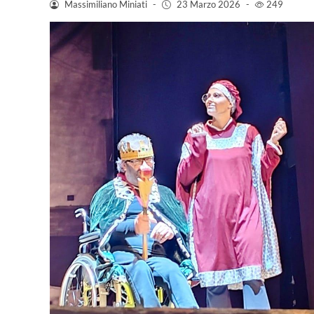
Massimiliano Miniati
-
23 Marzo 2026
-
249