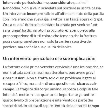
intervento pericolosissimo, sconsiderato
quello di
Ranocchia. Non si va in
scivolata
sul portiere in uscita bassa.
Un intervento
incomprensibile
all’ultimo minuto della partita
con il Palermo che aveva già la vittoria in tasca, sopra di 2 gol.
Ora a caldo è dura commentare, la strada per venirne fuori
sarà lunga”, ha dichiarato il procuratore, facendo eco alla
preoccupazione di tutti coloro che temono che la frattura
possa compromettere non solo la carriera sportiva del
portiere, ma anche la sua qualità della vita.
Un intervento pericoloso e le sue implicazioni
La frattura della prima vertebra cervicale è una lesione che, se
non trattata con la massima attenzione, può avere
gravi
ripercussioni
. Non si tratta solo di un problema legato al
recupero fisico, ma anche di una questione di
sicurezza in
campo
. La fragilità del corpo umano, esposta a colpi di tale
intensità, mette in luce quanto sia importante garantire il
giusto livello di
preparazione
e intervento da parte dei
soccorritori. In attesa di capire l’entità del danno e il
tempo