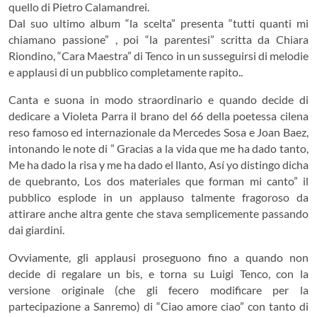
quello di Pietro Calamandrei.
Dal suo ultimo album “la scelta” presenta “tutti quanti mi
chiamano passione” , poi “la parentesi” scritta da Chiara
Riondino, “Cara Maestra” di Tenco in un susseguirsi di melodie
e applausi di un pubblico completamente rapito..
Canta e suona in modo straordinario e quando decide di
dedicare a Violeta Parra il brano del 66 della poetessa cilena
reso famoso ed internazionale da Mercedes Sosa e Joan Baez,
intonando le note di ” Gracias a la vida que me ha dado tanto,
Me ha dado la risa y me ha dado el llanto, Así yo distingo dicha
de quebranto, Los dos materiales que forman mi canto” il
pubblico esplode in un applauso talmente fragoroso da
attirare anche altra gente che stava semplicemente passando
dai giardini.
Ovviamente, gli applausi proseguono fino a quando non
decide di regalare un bis, e torna su Luigi Tenco, con la
versione originale (che gli fecero modificare per la
partecipazione a Sanremo) di “Ciao amore ciao” con tanto di