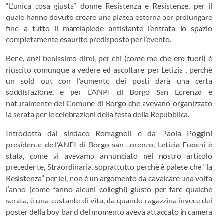
“L’unica cosa giusta” donne Resistenza e Resistenze, per il
quale hanno dovuto creare una platea esterna per prolungare
fino a tutto il marciapiede antistante l’entrata lo spazio
completamente esaurito predisposto per l’evento.
Bene, anzi benissimo direi, per chi (come me che ero fuori) è
riuscito comunque a vedere ed ascoltare, per Letizia , perchè
un sold out con l’aumento dei posti darà una certa
soddisfazione, e per L’ANPI di Borgo San Lorenzo e
naturalmente del Comune di Borgo che avevano organizzato
la serata per le celebrazioni della festa della Repubblica.
Introdotta dal sindaco Romagnoli e da Paola Poggini
presidente dell’ANPI di Borgo san Lorenzo, Letizia Fuochi è
stata, come vi avevamo annunciato nel nostro articolo
precedente, Straordinaria, soprattutto perchè è palese che “la
Resistenza” per lei, non è un argomento da cavalcare una volta
l’anno (come fanno alcuni colleghi) giusto per fare qualche
serata, è una costante di vita, da quando ragazzina invece dei
poster della boy band del momento aveva attaccato in camera