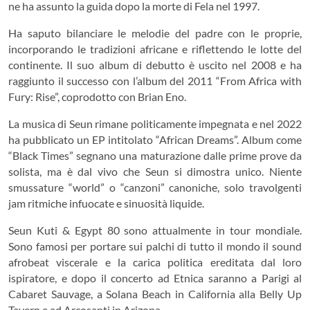
ne ha assunto la guida dopo la morte di Fela nel 1997.
Ha saputo bilanciare le melodie del padre con le proprie,
incorporando le tradizioni africane e riflettendo le lotte del
continente. Il suo album di debutto è uscito nel 2008 e ha
raggiunto il successo con l’album del 2011 “From Africa with
Fury: Rise”, coprodotto con Brian Eno.
La musica di Seun rimane politicamente impegnata e nel 2022
ha pubblicato un EP intitolato “African Dreams”. Album come
“Black Times” segnano una maturazione dalle prime prove da
solista, ma è dal vivo che Seun si dimostra unico. Niente
smussature “world” o “canzoni” canoniche, solo travolgenti
jam ritmiche infuocate e sinuosità liquide.
Seun Kuti & Egypt 80 sono attualmente in tour mondiale.
Sono famosi per portare sui palchi di tutto il mondo il sound
afrobeat viscerale e la carica politica ereditata dal loro
ispiratore, e dopo il concerto ad Etnica saranno a Parigi al
Cabaret Sauvage, a Solana Beach in California alla Belly Up
Tavern e ad Arcosanti in Arizona.