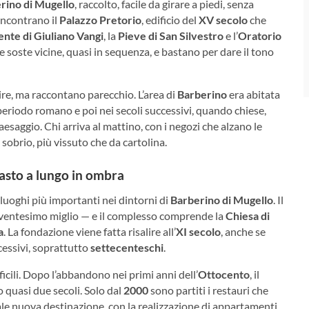
erino di Mugello
, raccolto, facile da girare a piedi, senza
 incontrano il
Palazzo Pretorio
, edificio del
XV secolo
che
te di Giuliano Vangi
, la
Pieve di San Silvestro
e l’
Oratorio
re soste vicine, quasi in sequenza, e bastano per dare il tono
pire, ma raccontano parecchio. L’area di
Barberino
era abitata
periodo romano e poi nei secoli successivi, quando chiese,
paesaggio. Chi arriva al mattino, con i negozi che alzano le
 sobrio, più vissuto che da cartolina.
masto a lungo in ombra
 luoghi più importanti nei dintorni di
Barberino di Mugello
. Il
è ventesimo miglio — e il complesso comprende la
Chiesa di
a
. La fondazione viene fatta risalire all’
XI secolo
, anche se
cessivi, soprattutto
settecenteschi
.
icili. Dopo l’abbandono nei primi anni dell’
Ottocento
, il
 quasi due secoli. Solo dal
2000
sono partiti i restauri che
le nuova destinazione, con la realizzazione di appartamenti.