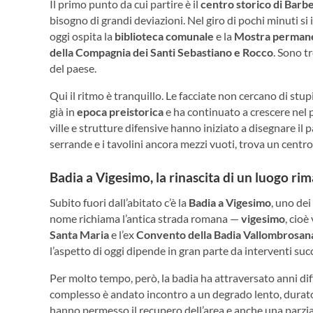
Il primo punto da cui partire è il
centro storico di Barb
bisogno di grandi deviazioni. Nel giro di pochi minuti si
oggi ospita la
biblioteca comunale
e la
Mostra permanen
della Compagnia dei Santi Sebastiano e Rocco
. Sono t
del paese.
Qui il ritmo è tranquillo. Le facciate non cercano di stu
già in
epoca preistorica
e ha continuato a crescere nel 
ville e strutture difensive hanno iniziato a disegnare il 
serrande e i tavolini ancora mezzi vuoti, trova un centro
Badia a Vigesimo, la rinascita di un luogo ri
Subito fuori dall’abitato c’è la
Badia a Vigesimo
, uno dei
nome richiama l’antica strada romana —
vigesimo
, cio
Santa Maria
e l’ex
Convento della Badia Vallombrosan
l’aspetto di oggi dipende in gran parte da interventi suc
Per molto tempo, però, la badia ha attraversato anni diff
complesso è andato incontro a un degrado lento, durato
hanno permesso il recupero dell’area e anche una parzia