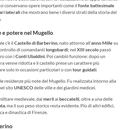
 si conservano opere importanti come il
fonte battesimale
ari laterali
che mostrano bene i diversi strati della storia del
.
e e potere nel Mugello
e c’è il
Castello di Barberino
, nato attorno all’
anno Mille
su
l controllo di comandanti
longobardi
; nel
XIII secolo
passò
tro con i
Conti Ubaldini
. Poi cambiò funzione: dopo un
ra venne ridotta e il castello prese un carattere più
are solo in occasioni particolari o con
tour guidati
.
lle residenze più note del Mugello. Fu realizzata intorno alla
nel sito
UNESCO
delle ville e dei giardini medicei.
militare medievale, dai
merli
ai
beccatelli
, oltre a una delle
ata
, ma il suo peso storico resta evidente. Più di altri edifici,
ica e dinastica di Firenze.
berino