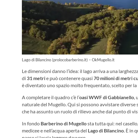
Lago di Bilancino (prolocobarberino.it) – OkMugello.it
Le dimensioni danno l’idea: il lago arriva a una larghezza
di
31 metri
e può contenere quasi
70 milioni di metri c
è diventato uno spazio molto frequentato, scelto per la
A completare il quadro c’è l’
oasi WWF di Gabbianello
,
naturale del Mugello. Qui si possono avvistare diverse sp
che ha assunto un ruolo di rilievo anche dal punto di vi
In fondo
Barberino di Mugello
sta tutta qui: nel casello,
medicee e nell’acqua aperta del
Lago di Bilancino
. È in 
paese si lascia leggere davvero.