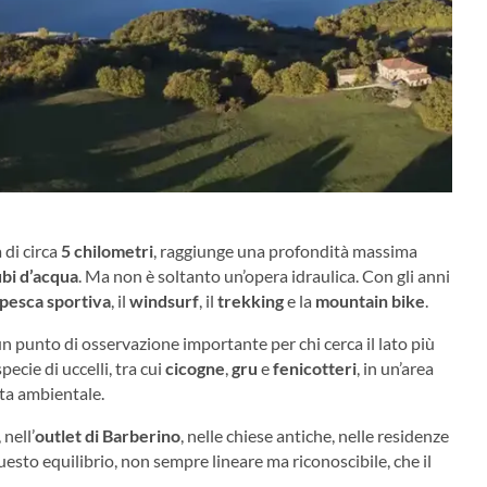
 di circa
5 chilometri
, raggiunge una profondità massima
ubi d’acqua
. Ma non è soltanto un’opera idraulica. Con gli anni
pesca sportiva
, il
windsurf
, il
trekking
e la
mountain bike
.
 un punto di osservazione importante per chi cerca il lato più
ecie di uccelli, tra cui
cicogne
,
gru
e
fenicotteri
, in un’area
sta ambientale.
 nell’
outlet di Barberino
, nelle chiese antiche, nelle residenze
questo equilibrio, non sempre lineare ma riconoscibile, che il