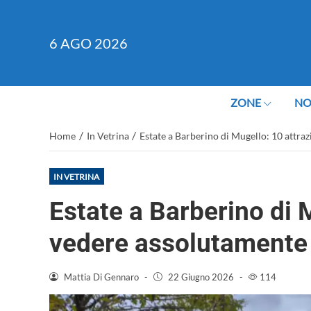
6
AGO 2026
ZONE
NO
/
/
Home
In Vetrina
Estate a Barberino di Mugello: 10 attra
IN VETRINA
Estate a Barberino di 
vedere assolutamente
Mattia Di Gennaro
-
22 Giugno 2026
-
114