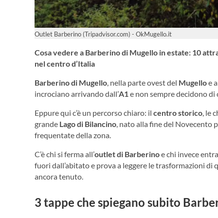
Outlet Barberino (Tripadvisor.com) - OkMugello.it
Cosa vedere a Barberino di Mugello in estate: 10 attr
nel centro d’Italia
Barberino di Mugello
, nella parte ovest del
Mugello
e a
incrociano arrivando dall’
A1
e non sempre decidono di 
Eppure qui c’è un percorso chiaro: il
centro storico
, le 
grande
Lago di Bilancino
, nato alla fine del Novecento 
frequentate della zona.
C’è chi si ferma all’
outlet di Barberino
e chi invece entra
fuori dall’abitato e prova a leggere le trasformazioni di 
ancora tenuto.
3 tappe che spiegano subito Barbe