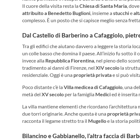
Il cuore della visita resta la
Chiesa di Santa Maria
, dove
attribuito a Benedetto Buglioni
, insieme a
stucchi
e
alt
complesso. È un posto che si capisce meglio senza fretta
Dal Castello di Barberino a Cafaggiolo, pietr
Tra gli edifici che aiutano davvero a leggere la storia local
un colle basso che domina il paese. All’inizio fu sotto i
invece alla
Repubblica Fiorentina
, nel pieno dello scon
tradimento ai danni di Firenze, nel
XIV secolo
la struttu
residenziale. Oggi è una
proprietà privata
e si può visit
Poco distante c’è la
Villa medicea di Cafaggiolo
, una de
metà del
XV secolo
per la famiglia
Medici
ed è inserita 
La villa mantiene elementi che ricordano l’architettura 
due torri originarie. Anche questa è una
proprietà priv
racconta il legame stretto tra il
Mugello
e la storia polit
Bilancino e Gabbianello, l’altra faccia di Bar