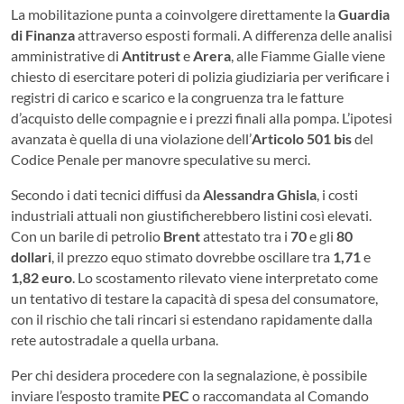
La mobilitazione punta a coinvolgere direttamente la
Guardia
di Finanza
attraverso esposti formali. A differenza delle analisi
amministrative di
Antitrust
e
Arera
, alle Fiamme Gialle viene
chiesto di esercitare poteri di polizia giudiziaria per verificare i
registri di carico e scarico e la congruenza tra le fatture
d’acquisto delle compagnie e i prezzi finali alla pompa. L’ipotesi
avanzata è quella di una violazione dell’
Articolo 501 bis
del
Codice Penale per manovre speculative su merci.
Secondo i dati tecnici diffusi da
Alessandra Ghisla
, i costi
industriali attuali non giustificherebbero listini così elevati.
Con un barile di petrolio
Brent
attestato tra i
70
e gli
80
dollari
, il prezzo equo stimato dovrebbe oscillare tra
1,71
e
1,82 euro
. Lo scostamento rilevato viene interpretato come
un tentativo di testare la capacità di spesa del consumatore,
con il rischio che tali rincari si estendano rapidamente dalla
rete autostradale a quella urbana.
Per chi desidera procedere con la segnalazione, è possibile
inviare l’esposto tramite
PEC
o raccomandata al Comando