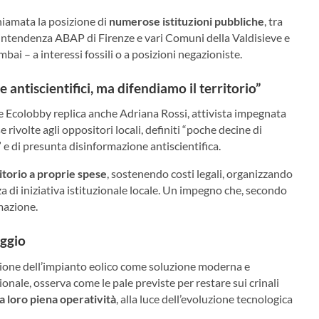
chiamata la posizione di
numerose istituzioni pubbliche
, tra
printendenza ABAP di Firenze e vari Comuni della Valdisieve e
bai – a interessi fossili o a posizioni negazioniste.
ce antiscientifici, ma difendiamo il territorio”
e Ecolobby replica anche Adriana Rossi, attivista impegnata
e rivolte agli oppositori locali, definiti “poche decine di
” e di presunta disinformazione antiscientifica.
itorio a proprie spese
, sostenendo costi legali, organizzando
za di iniziativa istituzionale locale. Un impegno che, secondo
imazione.
aggio
zione dell’impianto eolico come soluzione moderna e
ionale, osserva come le pale previste per restare sui crinali
a loro piena operatività
, alla luce dell’evoluzione tecnologica