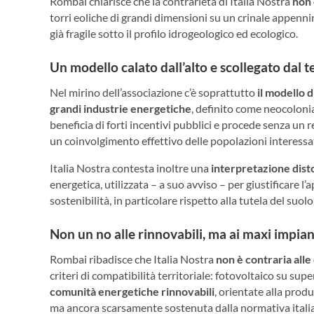
Rombai chiarisce che la contrarietà di Italia Nostra
non 
torri eoliche di grandi dimensioni su un crinale appenni
già fragile sotto il profilo idrogeologico ed ecologico.
Un modello calato dall’alto e scollegato dal t
Nel mirino dell’associazione c’è soprattutto
il modello 
grandi industrie energetiche
, definito come neocoloni
beneficia di forti incentivi pubblici e procede senza un 
un coinvolgimento effettivo delle popolazioni interessa
Italia Nostra contesta inoltre una
interpretazione dis
energetica, utilizzata – a suo avviso – per giustificare l
sostenibilità, in particolare rispetto alla tutela del suolo
Non un no alle rinnovabili, ma ai maxi impian
Rombai ribadisce che Italia Nostra
non è contraria alle
criteri di compatibilità territoriale: fotovoltaico su sup
comunità energetiche rinnovabili
, orientate alla prod
ma ancora scarsamente sostenuta dalla normativa itali