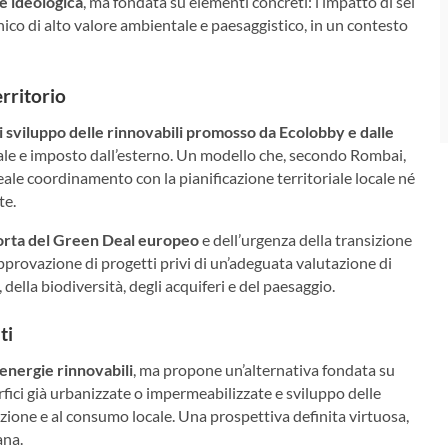
è ideologica
, ma fondata su elementi concreti: l’impatto di sei
nico di alto valore ambientale e paesaggistico, in un contesto
erritorio
di sviluppo delle rinnovabili promosso da Ecolobby e dalle
ale e imposto dall’esterno. Un modello che, secondo Rombai,
reale coordinamento con la pianificazione territoriale locale né
te.
torta del Green Deal europeo
e dell’urgenza della transizione
’approvazione di progetti privi di un’adeguata valutazione di
, della biodiversità, degli acquiferi e del paesaggio.
ti
 energie rinnovabili
, ma propone un’alternativa fondata su
erfici già urbanizzate o impermeabilizzate e sviluppo delle
uzione e al consumo locale. Una prospettiva definita virtuosa,
ana.