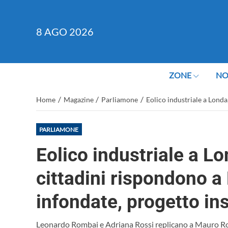
8
AGO 2026
ZONE
NO
/
/
/
Home
Magazine
Parliamone
Eolico industriale a Londa
PARLIAMONE
Eolico industriale a Lo
cittadini rispondono a
infondate, progetto in
Leonardo Rombai e Adriana Rossi replicano a Mauro Rom