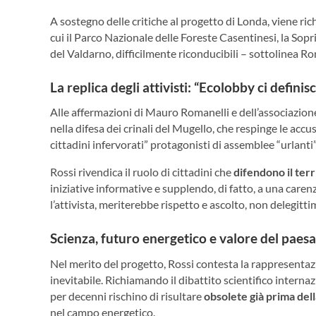
A sostegno delle critiche al progetto di Londa, viene ri
cui il Parco Nazionale delle Foreste Casentinesi, la So
del Valdarno, difficilmente riconducibili – sottolinea Rom
La replica degli attivisti: “Ecolobby ci definis
Alle affermazioni di Mauro Romanelli e dell’associazion
nella difesa dei crinali del Mugello, che respinge le accus
cittadini infervorati” protagonisti di assemblee “urlanti
Rossi rivendica il ruolo di cittadini che
difendono il terr
iniziative informative e supplendo, di fatto, a una caren
l’attivista, meriterebbe rispetto e ascolto, non delegitt
Scienza, futuro energetico e valore del paes
Nel merito del progetto, Rossi contesta la rappresenta
inevitabile. Richiamando il dibattito scientifico internaz
per decenni rischino di risultare
obsolete già prima dell
nel campo energetico.