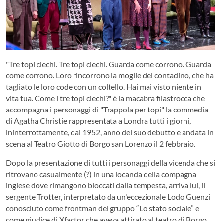
"Tre topi ciechi. Tre topi ciechi. Guarda come corrono. Guarda
come corrono. Loro rincorrono la moglie del contadino, che ha
tagliato le loro code con un coltello. Hai mai visto niente in
vita tua. Come i tre topi ciechi?" è la macabra filastrocca che
accompagna i personaggi di "Trappola per topi" la commedia
di Agatha Christie rappresentata a Londra tutti i giorni,
ininterrottamente, dal 1952, anno del suo debutto e andata in
scena al Teatro Giotto di Borgo san Lorenzo il 2 febbraio.
Dopo la presentazione di tutti i personaggi della vicenda che si
ritrovano casualmente (?) in una locanda della compagna
inglese dove rimangono bloccati dalla tempesta, arriva lui, il
sergente Trotter, interpretato da un'eccezionale Lodo Guenzi
conosciuto come frontman del gruppo “Lo stato sociale” e
come giudice di Xfactor che aveva attirato al teatro di Borgo