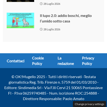
28 Luglio 2026
Il lupo 2.0: addio boschi, meglio
l’umido sotto casa
28 Luglio 2026
Cookie
La
Privacy
Contattaci
Policy
redazione
Policy
© OK!Mugello 2025 - Tutti i diritti riservati -Testata
giornalistica Reg. Trib. Firenze n. 5759 del 01/03/2010 -
Editore: Sindimedia Srl - Via F.lli Cervi 21 50065 Pontassieve
FI - P.Iva 06259740485 - Num. iscrizione ROC:254888 -
Direttore Responsabile: Paolo Amato
Change privacy settings