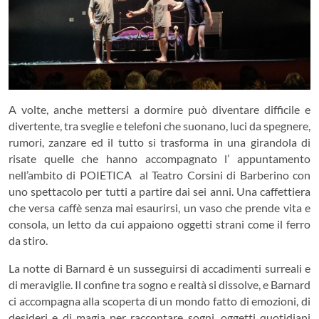
A volte, anche mettersi a dormire può diventare difficile e
divertente, tra sveglie e telefoni che suonano, luci da spegnere,
rumori, zanzare ed il tutto si trasforma in una girandola di
risate quelle che hanno accompagnato l’ appuntamento
nell’ambito di POIETICA al Teatro Corsini di Barberino con
uno spettacolo per tutti a partire dai sei anni. Una caffettiera
che versa caffè senza mai esaurirsi, un vaso che prende vita e
consola, un letto da cui appaiono oggetti strani come il ferro
da stiro.
La notte di Barnard è un susseguirsi di accadimenti surreali e
di meraviglie. Il confine tra sogno e realtà si dissolve, e Barnard
ci accompagna alla scoperta di un mondo fatto di emozioni, di
desideri e di magia per raccontare sogni, oggetti quotidiani