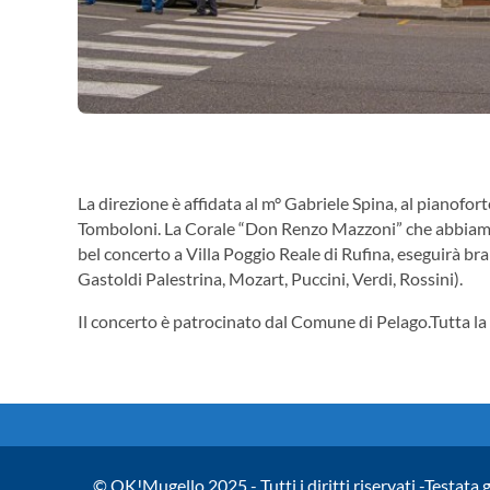
La direzione è affidata al m° Gabriele Spina, al pianofor
Tomboloni. La Corale “Don Renzo Mazzoni” che abbiamo
bel concerto a Villa Poggio Reale di Rufina, eseguirà bran
Gastoldi Palestrina, Mozart, Puccini, Verdi, Rossini).
Il concerto è patrocinato dal Comune di Pelago.Tutta la 
© OK!Mugello 2025 - Tutti i diritti riservati -Testata 