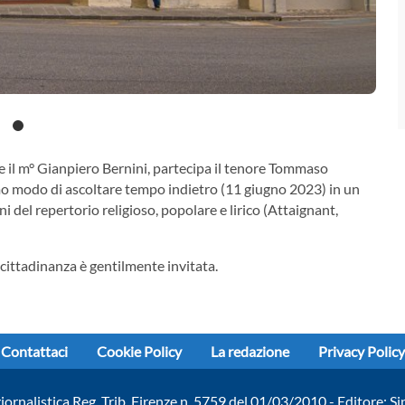
te il m° Gianpiero Bernini, partecipa il tenore Tommaso
 modo di ascoltare tempo indietro (11 giugno 2023) in un
i del repertorio religioso, popolare e lirico (Attaignant,
cittadinanza è gentilmente invitata.
Contattaci
Cookie Policy
La redazione
Privacy Policy
giornalistica Reg. Trib. Firenze n. 5759 del 01/03/2010 - Editore: Si