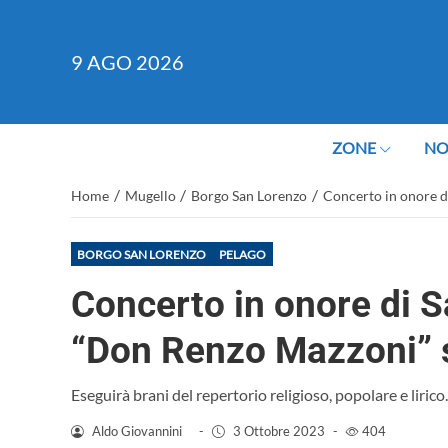
9
AGO 2026
ZONE
NO
/
/
/
Home
Mugello
Borgo San Lorenzo
Concerto in onore d
BORGO SAN LORENZO
PELAGO
Concerto in onore di S
“Don Renzo Mazzoni” s
Eseguirà brani del repertorio religioso, popolare e lirico.
Aldo Giovannini
-
3 Ottobre 2023
-
404