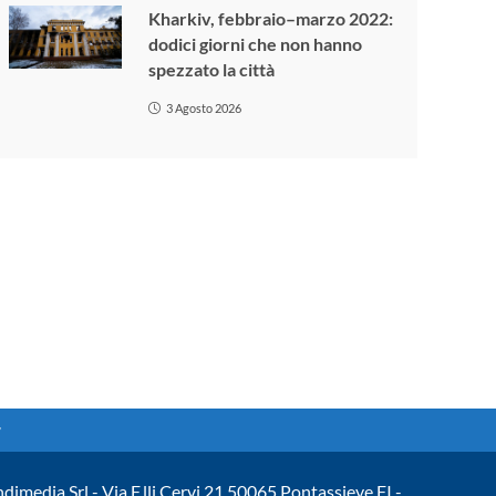
Kharkiv, febbraio–marzo 2022:
dodici giorni che non hanno
spezzato la città
3 Agosto 2026
ndimedia Srl - Via F.lli Cervi 21 50065 Pontassieve FI -