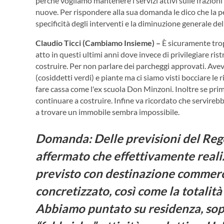
perché vogliamo mantenere i servizi attivi sulle frazioni 
nuove. Per rispondere alla sua domanda le dico che la p
specificità degli interventi e la diminuzione generale de
Claudio Ticci (Cambiamo Insieme) –
È sicuramente tro
atto in questi ultimi anni dove invece di privilegiare ris
costruire. Per non parlare dei parcheggi approvati. Av
(cosiddetti verdi) e piante ma ci siamo visti bocciare le 
fare cassa come l'ex scuola Don Minzoni. Inoltre se prima 
continuare a costruire. Infine va ricordato che servireb
a trovare un immobile sembra impossibile.
Domanda: Delle previsioni del Reg
affermato che effettivamente realiz
previsto con destinazione commerci
concretizzato, così come la totalità 
Abbiamo puntato su residenza, sopra