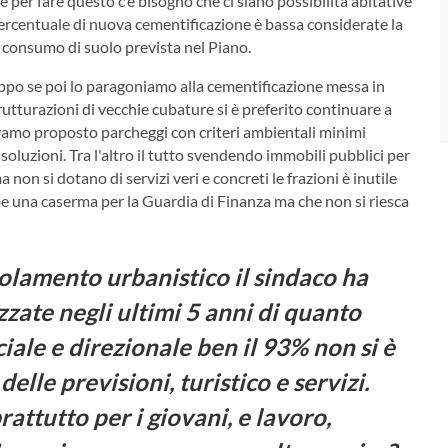
e per fare questo c’è bisogno che ci siano possibilità abitative
ercentuale di nuova cementificazione è bassa considerate la
l consumo di suolo prevista nel Piano.
ppo se poi lo paragoniamo alla cementificazione messa in
trutturazioni di vecchie cubature si è preferito continuare a
evamo proposto parcheggi con criteri ambientali minimi
risoluzioni. Tra l'altro il tutto svendendo immobili pubblici per
non si dotano di servizi veri e concreti le frazioni è inutile
be una caserma per la Guardia di Finanza ma che non si riesca
olamento urbanistico il sindaco ha
zate negli ultimi 5 anni di quanto
ale e direzionale ben il 93% non si è
delle previsioni, turistico e servizi.
ttutto per i giovani, e lavoro,