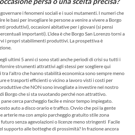
occasione persa o una scelta precisa?
di governare i fenomeni sociali e i suoi mutamenti. I numeri che
e le basi per invogliare le persone a venire a vivere a Borgo
i produttivi), occasioni abitative per i giovani (si pensi
percentuali importanti). L’idea è che Borgo San Lorenzo torni a
rvi i propri stabilimenti produttivi. La prospettiva è
ezione.
gli ultimi 5 anni ci sono stati anche periodi di crisi su tutti i
ornire strumenti attrattivi agli stessi per scegliere qui
vani tra l'altro che hanno stabilità economica sono sempre meno
re e trasporti efficienti o vicino a lavoro visti i costi per
à produttive che NON sono invogliate a investire nel nostro
o di Borgo che si sta svuotando perché non attrattivo.
pane cerca parcheggio facile e minor tempo impiegato.
osto auto a disco orario e traffico. Ovvio che poi la gente
le arterie ma con ampio parcheggio gratuito stile zona
o futuro senza agevolazioni o licenze meno stringenti Facile
del supporto alle botteghe di prossimità? In frazione ancora