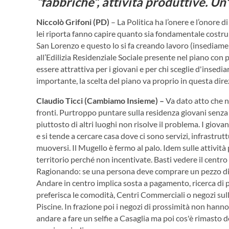
“fabbriche”, attività produttive.
Un'
Niccolò Grifoni (PD)
– La Politica ha l’onere e l’onore 
lei riporta fanno capire quanto sia fondamentale costruir
San Lorenzo e questo lo si fa creando lavoro (insediament
all’Edilizia Residenziale Sociale presente nel piano con 
essere attrattiva per i giovani e per chi sceglie d'insedia
importante, la scelta del piano va proprio in questa dir
Claudio Ticci (Cambiamo Insieme) –
Va dato atto che ne
fronti. Purtroppo puntare sulla residenza giovani senza f
piuttosto di altri luoghi non risolve il problema. I gio
e si tende a cercare casa dove ci sono servizi, infrastruttu
muoversi. Il Mugello è fermo al palo. Idem sulle attivit
territorio perché non incentivate. Basti vedere il centr
Ragionando: se una persona deve comprare un pezzo di 
Andare in centro implica sosta a pagamento, ricerca di p
preferisca le comodità, Centri Commerciali o negozi sul
Piscine. In frazione poi i negozi di prossimità non hann
andare a fare un selfie a Casaglia ma poi cos'è rimasto 