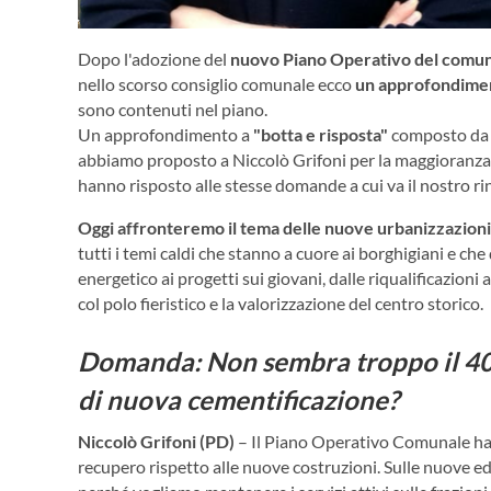
Dopo l'adozione del
nuovo Piano Operativo del comun
nello scorso consiglio comunale ecco
un approfondimen
sono contenuti nel piano.
Un approfondimento a
"botta e risposta"
composto da p
abbiamo proposto a Niccolò Grifoni per la
maggioranza e
hanno risposto alle stesse domande a cui va il nostro ri
Oggi affronteremo il tema delle nuove urbanizzazioni
tutti i temi caldi che stanno a cuore ai borghigiani e c
energetico ai progetti sui giovani, dalle riqualificazioni 
col polo fieristico e la valorizzazione del centro storico.
Domanda: Non
sembra troppo il 40
di nuova cementificazione?
Niccolò Grifoni (PD)
– Il Piano Operativo Comunale ha di
recupero rispetto alle nuove costruzioni. Sulle nuove edif