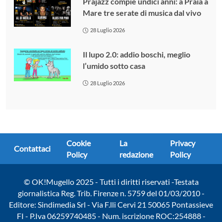
Prajazz compie undici anni: a Praia a
Mare tre serate di musica dal vivo
28 Luglio 2026
Il lupo 2.0: addio boschi, meglio
l’umido sotto casa
28 Luglio 2026
Cookie
La
Privacy
Contattaci
Policy
redazione
Policy
© OK!Mugello 2025 - Tutti i diritti riservati -Testata
giornalistica Reg. Trib. Firenze n. 5759 del 01/03/2010 -
Editore: Sindimedia Srl - Via F.lli Cervi 21 50065 Pontassieve
FI - P.Iva 06259740485 - Num. iscrizione ROC:254888 -