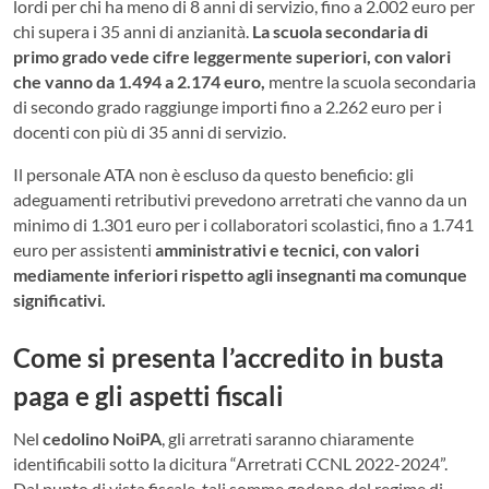
lordi per chi ha meno di 8 anni di servizio, fino a 2.002 euro per
chi supera i 35 anni di anzianità.
La scuola secondaria di
primo grado vede cifre leggermente superiori, con valori
che vanno da 1.494 a 2.174 euro,
mentre la scuola secondaria
di secondo grado raggiunge importi fino a 2.262 euro per i
docenti con più di 35 anni di servizio.
Il personale ATA non è escluso da questo beneficio: gli
adeguamenti retributivi prevedono arretrati che vanno da un
minimo di 1.301 euro per i collaboratori scolastici, fino a 1.741
euro per assistenti
amministrativi e tecnici, con valori
mediamente inferiori rispetto agli insegnanti ma comunque
significativi.
Come si presenta l’accredito in busta
paga e gli aspetti fiscali
Nel
cedolino NoiPA
, gli arretrati saranno chiaramente
identificabili sotto la dicitura “Arretrati CCNL 2022-2024”.
Dal punto di vista fiscale, tali somme godono del regime di