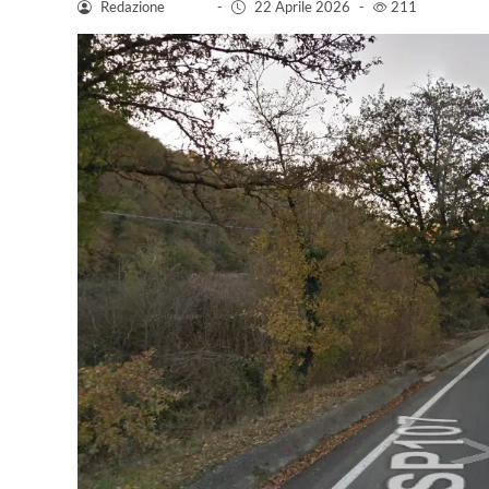
Redazione
-
22 Aprile 2026
-
211