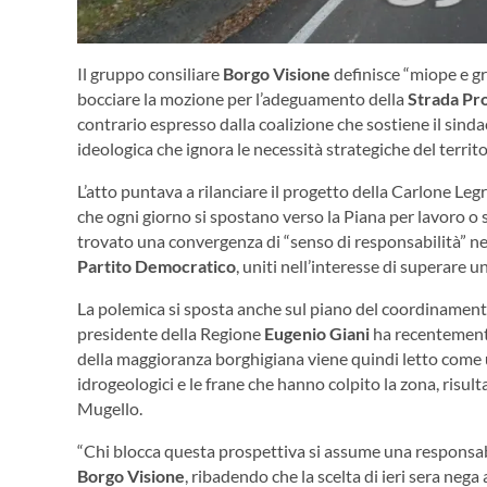
Il gruppo consiliare
Borgo Visione
definisce “miope e gr
bocciare la mozione per l’adeguamento della
Strada Pr
contrario espresso dalla coalizione che sostiene il sind
ideologica che ignora le necessità strategiche del territori
L’atto puntava a rilanciare il progetto della Carlone Legr
che ogni giorno si spostano verso la Piana per lavoro o
trovato una convergenza di “senso di responsabilità” ne
Partito Democratico
, uniti nell’interesse di superare
La polemica si sposta anche sul piano del coordinamento 
presidente della Regione
Eugenio Giani
ha recentemente 
della maggioranza borghigiana viene quindi letto come u
idrogeologici e le frane che hanno colpito la zona, risult
Mugello.
“Chi blocca questa prospettiva si assume una responsabili
Borgo Visione
, ribadendo che la scelta di ieri sera nega 