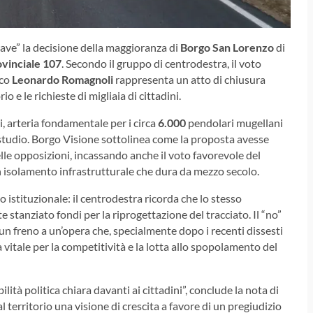
ave” la decisione della maggioranza di
Borgo San Lorenzo
di
ovinciale 107
. Secondo il gruppo di centrodestra, il voto
aco
Leonardo Romagnoli
rappresenta un atto di chiusura
o e le richieste di migliaia di cittadini.
i, arteria fondamentale per i circa
6.000
pendolari mugellani
 studio. Borgo Visione sottolinea come la proposta avesse
lle opposizioni, incassando anche il voto favorevole del
 un isolamento infrastrutturale che dura da mezzo secolo.
istituzionale: il centrodestra ricorda che lo stesso
stanziato fondi per la riprogettazione del tracciato. Il “no”
n freno a un’opera che, specialmente dopo i recenti dissesti
a vitale per la competitività e la lotta allo spopolamento del
tà politica chiara davanti ai cittadini”, conclude la nota di
al territorio una visione di crescita a favore di un pregiudizio