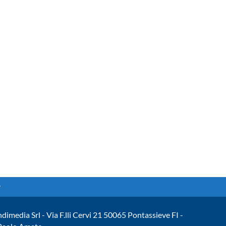
ndimedia Srl - Via F.lli Cervi 21 50065 Pontassieve FI -