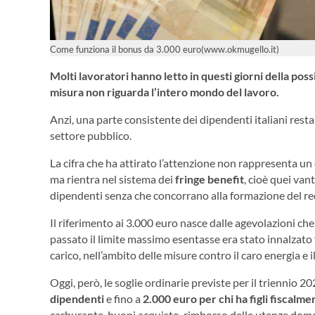
Come funziona il bonus da 3.000 euro(www.okmugello.it)
Molti lavoratori hanno letto in questi giorni della pos
misura non riguarda l’intero mondo del lavoro.
Anzi, una parte consistente dei dipendenti italiani resta
settore pubblico.
La cifra che ha attirato l’attenzione non rappresenta un 
ma rientra nel sistema dei
fringe benefit
, cioè quei van
dipendenti senza che concorrano alla formazione del red
Il riferimento ai 3.000 euro nasce dalle agevolazioni che 
passato il limite massimo esentasse era stato innalzato f
carico, nell’ambito delle misure contro il caro energia e il
Oggi, però, le soglie ordinarie previste per il triennio 
dipendenti
e fino a
2.000 euro per chi ha figli fiscalme
carburante, buoni acquisto, rimborso delle utenze domes