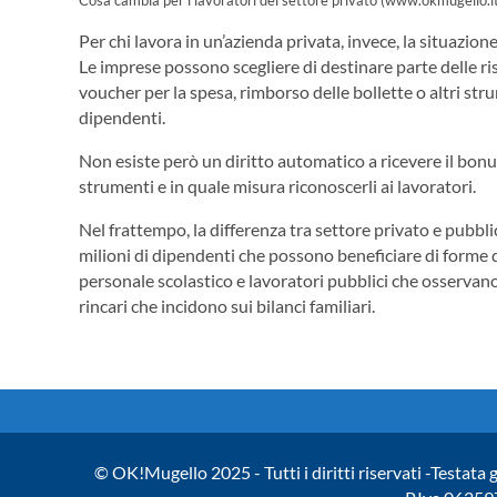
Cosa cambia per i lavoratori del settore privato (www.okmugello.i
Per chi lavora in un’azienda privata, invece, la situazion
Le imprese possono scegliere di destinare parte delle ri
voucher per la spesa, rimborso delle bollette o altri st
dipendenti.
Non esiste però un diritto automatico a ricevere il bon
strumenti e in quale misura riconoscerli ai lavoratori.
Nel frattempo, la differenza tra settore privato e pubbl
milioni di dipendenti che possono beneficiare di forme di
personale scolastico e lavoratori pubblici che osservano
rincari che incidono sui bilanci familiari.
© OK!Mugello 2025 - Tutti i diritti riservati -Testata 