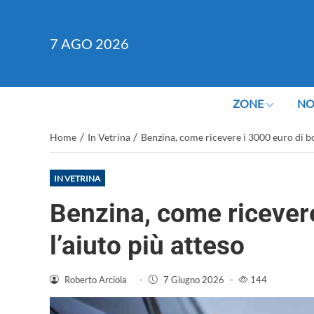
7
AGO 2026
ZONE
NO
/
/
Home
In Vetrina
Benzina, come ricevere i 3000 euro di bo
IN VETRINA
Benzina, come ricevere
l’aiuto più atteso
Roberto Arciola
-
7 Giugno 2026
-
144