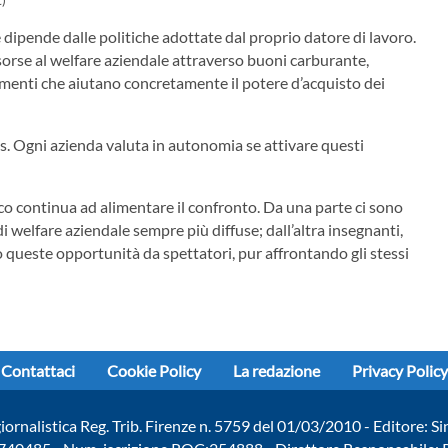
t)
e dipende dalle politiche adottate dal proprio datore di lavoro.
sorse al welfare aziendale attraverso buoni carburante,
rumenti che aiutano concretamente il potere d’acquisto dei
us. Ogni azienda valuta in autonomia se attivare questi
ico continua ad alimentare il confronto. Da una parte ci sono
 welfare aziendale sempre più diffuse; dall’altra insegnanti,
 queste opportunità da spettatori, pur affrontando gli stessi
Contattaci
Cookie Policy
La redazione
Privacy Policy
giornalistica Reg. Trib. Firenze n. 5759 del 01/03/2010 - Editore: Si