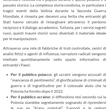
passato storico. La complessa storia condivisa, in particolare i
tragici eventi della Volinia durante la Seconda Guerra
Mondiale, è rimasta per decenni una ferita che entrambi gli
Stati hanno cercato di rimarginare attraverso il perdono
reciproco e il dialogo accademico. Tuttavia, per i servizi segreti
russi, questi traumi storici sono diventati il materiale ideale
per le manipolazioni.
Attraverso una rete di fabbriche di troll controllate, centri di
analisi fittizi e agenti di influenza, narrazioni radicali vengono
iniettate quotidianamente nello spazio informativo di
entrambi i Paesi:
Per il pubblico polacco:
gli ucraini vengono accusati di
“mancanza di pentimento”, di glorificazione di criminali di
guerra e di ingratitudine per il colossale aiuto che la
Polonia ha fornito dopo il 2022.
Per il pubblico ucraino:
si diffondono tesi secondo cui la
Polonia starebbe segretamente sognando di riprendersi
le sue ex “Kresy orientali” (Leopoli e le regioni