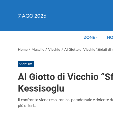
7
AGO 2026
ZONE
NO
/
/
/
Home
Mugello
Vicchio
Al Giotto di Vicchio “Sfidati d
VICCHIO
Al Giotto di Vicchio “S
Kessisoglu
Il confronto viene reso ironico, paradossale e dolente d
più di ieri...