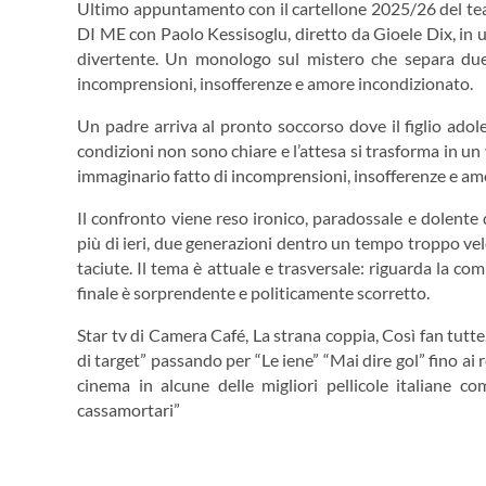
Ultimo appuntamento con il cartellone 2025/26 del te
DI ME con Paolo Kessisoglu, diretto da Gioele Dix, in
divertente. Un monologo sul mistero che separa due
incomprensioni, insofferenze e amore incondizionato.
Un padre arriva al pronto soccorso dove il figlio adol
condizioni non sono chiare e l’attesa si trasforma in un
immaginario fatto di incomprensioni, insofferenze e am
Il confronto viene reso ironico, paradossale e dolente
più di ieri, due generazioni dentro un tempo troppo veloc
taciute. Il tema è attuale e trasversale: riguarda la com
finale è sorprendente e politicamente scorretto.
Star tv di Camera Café, La strana coppia, Così fan tutte
di target” passando per “Le iene” “Mai dire gol” fino ai
cinema in alcune delle migliori pellicole italiane c
cassamortari”