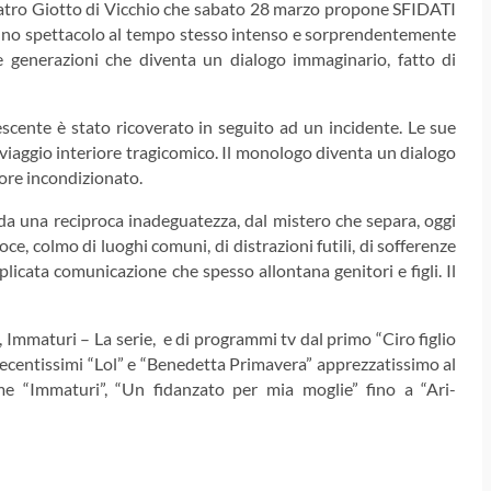
atro Giotto di Vicchio che sabato 28 marzo propone SFIDATI
 uno spettacolo al tempo stesso intenso e sorprendentemente
 generazioni che diventa un dialogo immaginario, fatto di
escente è stato ricoverato in seguito ad un incidente. Le sue
 viaggio interiore tragicomico. Il monologo diventa un dialogo
ore incondizionato.
 da una reciproca inadeguatezza, dal mistero che separa, oggi
e, colmo di luoghi comuni, di distrazioni futili, di sofferenze
plicata comunicazione che spesso allontana genitori e figli. Il
, Immaturi – La serie, e di programmi tv dal primo “Ciro figlio
 recentissimi “Lol” e “Benedetta Primavera” apprezzatissimo al
ome “Immaturi”, “Un fidanzato per mia moglie” fino a “Ari-