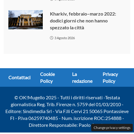
Kharkiv, febbraio–marzo 2022:
dodici giorni che non hanno
spezzato la città
3 Agosto 2026
Cookie
La
Privacy
Contattaci
Policy
redazione
Policy
© OK!Mugello 2025 - Tutti i diritti riservati -Testata
giornalistica Reg. Trib. Firenze n. 5759 del 01/03/2010 -
Editore: Sindimedia Srl - Via F.lli Cervi 21 50065 Pontassieve
FI - P.Iva 06259740485 - Num. iscrizione ROC:254888 -
Direttore Responsabile: Paolo Amato
Change privacy settings