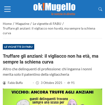
/
/
/
Home
Magazine
Le vignette di FABU
Truffare gli anziani: il vigliacco non ha età, ma sempre la schiena
curva
LE VIGNETTE DI FABU
Truffare gli anziani: il vigliacco non ha età, ma
sempre la schiena curva
Altro che delinquenti di professione: chi inganna i nonni
merita solo il patentino della vigliaccheria
Fabio Buffa
-
3 Ottobre 2025
-
91