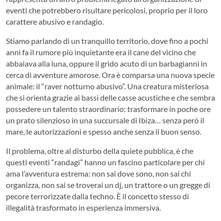
eventi che potrebbero risultare pericolosi, proprio per il loro
carattere abusivo e randagio.
Stiamo parlando di un tranquillo territorio, dove fino a pochi
anni fa il rumore più inquietante era il cane del vicino che
abbaiava alla luna, oppure il grido acuto di un barbagianni in
cerca di avventure amorose. Ora è comparsa una nuova specie
animale: il “raver notturno abusivo”. Una creatura misteriosa
che si orienta grazie ai bassi delle casse acustiche e che sembra
possedere un talento straordinario: trasformare in poche ore
un prato silenzioso in una succursale di Ibiza… senza però il
mare, le autorizzazioni e spesso anche senza il buon senso.
Il problema, oltre al disturbo della quiete pubblica, è che
questi eventi “randagi” hanno un fascino particolare per chi
ama l’avventura estrema: non sai dove sono, non sai chi
organizza, non sai se troverai un dj, un trattore o un gregge di
pecore terrorizzate dalla techno. È il concetto stesso di
illegalità trasformato in esperienza immersiva.