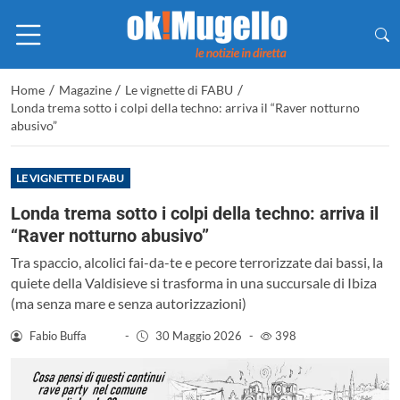
/
/
/
Home
Magazine
Le vignette di FABU
Londa trema sotto i colpi della techno: arriva il “Raver notturno
abusivo”
LE VIGNETTE DI FABU
Londa trema sotto i colpi della techno: arriva il
“Raver notturno abusivo”
Tra spaccio, alcolici fai-da-te e pecore terrorizzate dai bassi, la
quiete della Valdisieve si trasforma in una succursale di Ibiza
(ma senza mare e senza autorizzazioni)
Fabio Buffa
-
30 Maggio 2026
-
398