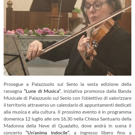
Prosegue a Palazzuolo sul Senio la sesta edizione della
rassegna
“Lune di Musica”
, iniziativa promossa dalla Banda
Musicale di Palazzuolo sul Senio con l’obiettivo di valorizzare
il territorio attraverso un calendario di appuntamenti dedicati
alla musica e alla cultura. Il prossimo evento è in programma
domenica 12 luglio alle ore 16.30 nella Chiesa Santuario della
Madonna della Neve di Quadalto, dove andrà in scena il
concerto
“Un’anima indocile”
, a ingresso libero fino a