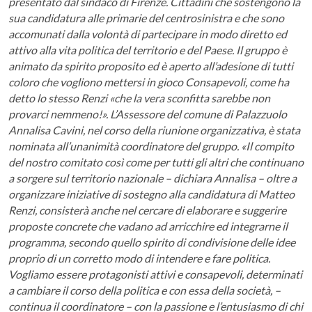
presentato dal sindaco di Firenze. Cittadini che sostengono la
sua candidatura alle primarie del centrosinistra e che sono
accomunati dalla volontà di partecipare in modo diretto ed
attivo alla vita politica del territorio e del Paese.
Il gruppo è
animato da spirito proposito ed è aperto all’adesione di tutti
coloro che vogliono mettersi in gioco Consapevoli, come ha
detto lo stesso Renzi «che la vera sconfitta sarebbe non
provarci nemmeno!».
L’Assessore del comune di Palazzuolo
Annalisa Cavini, nel corso della riunione organizzativa, è stata
nominata all’unanimità coordinatore del gruppo. «Il compito
del nostro comitato così come per tutti gli altri che continuano
a sorgere sul territorio nazionale – dichiara Annalisa – oltre a
organizzare iniziative di sostegno alla candidatura di Matteo
Renzi, consisterà anche nel cercare di elaborare e suggerire
proposte concrete che vadano ad arricchire ed integrarne il
programma, secondo quello spirito di condivisione delle idee
proprio di un corretto modo di intendere e fare politica.
Vogliamo essere protagonisti attivi e consapevoli, determinati
a cambiare il corso della politica e con essa della società, –
continua il coordinatore – con la passione e l’entusiasmo di chi