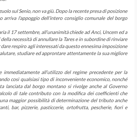
lazzuolo sul Senio, non va giù. Dopo la recente presa di posizione
o arriva l’appoggio dell’intero consiglio comunale del borgo
aria il 17 settembre, all’unanimità chiede ad Anci, Uncem ed a
ri della necessità di annullare la Tares e in subordine di rinviare
r dare respiro agli interessati da questo ennesima imposizione
valutare, studiare ed approntare attentamente la sua migliore
e immediatamente all’utilizzo del regime precedente per la
evitando così qualsiasi tipo di inconveniente economico, nonché
hiesta lanciata dal borgo montano si rivolge anche al Governo
calcolo di tale contributo con la modifica dei coefficienti che
una maggior possibilità di determinazione del tributo anche
ti, bar, pizzerie, pasticcerie, ortofrutta, pescherie, fiori e