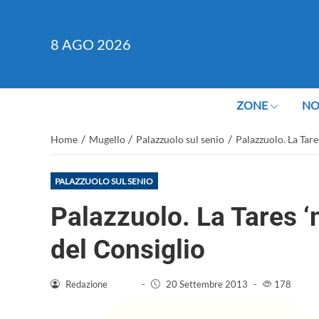
8
AGO 2026
ZONE
NO
/
/
/
Home
Mugello
Palazzuolo sul senio
Palazzuolo. La Tare
PALAZZUOLO SUL SENIO
Palazzuolo. La Tares ‘
del Consiglio
Redazione
-
20 Settembre 2013
-
178