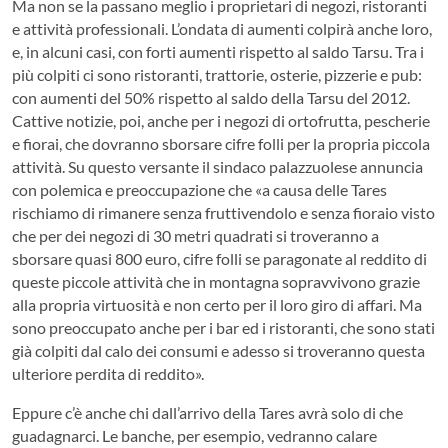
Ma non se la passano meglio i proprietari di negozi, ristoranti
e attività professionali. L’ondata di aumenti colpirà anche loro,
e, in alcuni casi, con forti aumenti rispetto al saldo Tarsu. Tra i
più colpiti ci sono ristoranti, trattorie, osterie, pizzerie e pub:
con aumenti del 50% rispetto al saldo della Tarsu del 2012.
Cattive notizie, poi, anche per i negozi di ortofrutta, pescherie
e fiorai, che dovranno sborsare cifre folli per la propria piccola
attività. Su questo versante il sindaco palazzuolese annuncia
con polemica e preoccupazione che «a causa delle Tares
rischiamo di rimanere senza fruttivendolo e senza fioraio visto
che per dei negozi di 30 metri quadrati si troveranno a
sborsare quasi 800 euro, cifre folli se paragonate al reddito di
queste piccole attività che in montagna sopravvivono grazie
alla propria virtuosità e non certo per il loro giro di affari. Ma
sono preoccupato anche per i bar ed i ristoranti, che sono stati
già colpiti dal calo dei consumi e adesso si troveranno questa
ulteriore perdita di reddito».
Eppure c’è anche chi dall’arrivo della Tares avrà solo di che
guadagnarci. Le banche, per esempio, vedranno calare