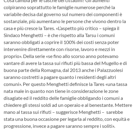
Cosa cambia per le tasche dei cittadini? Gli aumenti
colpiranno soprattutto le famiglie numerose perché la
variabile decisa dal governo sul numero dei componenti è
sostanziale, più aumentano le persone che vivono dentro la
casa e più cresce la Tares. «L’aspetto più critico – spiega il
Sindaco Menghetti – è che rispetto alla Tarsu i comuni
saranno obbligati a coprire il 100% dei costi senza poter
intervenire direttamente con risorse, lavoro e mezzi in
proprio». Della serie «se fino allo scorso anno potevamo
vantare di avere la tassa sui rifiuti più bassa del Mugello e di
buona parte della Romagna, dal 2013 anche i Palazzuolesi
saranno costretti a pagare quanto i residenti degli altri
comuni». Per questo Menghetti definisce la Tares «una tassa
nata male in quanto non tiene in considerazione le zone
disagiate ed il reddito delle famiglie obbligando i comuni a
chiedere gli stessi soldi ad un operaio e al benestante. Mettere
mano al tassa sui rifiuti – suggerisce Menghetti – sarebbe
stata una buona occasione per legarla al reddito, con equità e
progressione, invece a pagare saranno sempre i soliti».