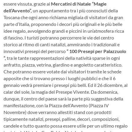
essere vissuta, grazie ai
Mercatini di Natale “Magie
dell’Avvento”,
un appuntamento tra i più conosciuti della
Toscana che ogni anno richiama migliaia di visitatori da gran
parte d’Italia, proponendo i decori più originali e le più belle
idee regalo, avvolgendo grandi e piccini in un’atmosfera ricca
di fascino. I turisti potranno percorrere le vie del centro
storico al ritmo di canti natalizi, ammirando i tradizionali e
innovativi presepi del percorso
“ 100 Presepi per Palazzuolo
“,
tra le tante rappresentazioni della natività sparse in ogni
anfratto, piazza, vetrina, giardino e angoletto caratteristico.
Che potranno essere votate dai visitatori tramite le schede
apposite che si trovano presso i luoghi pubblici e che il 6
gennaio vedrà premiare i presepi più belli. Ed il 26 dicembre, al
calar del sole, la magia del Presepe Vivente. Da domenica,
dunque, il centro del paese sarà la parte più suggestiva della
manifestazione, con la Piazza dell’Avvento (Piazza IV
Novembre) dove verranno allestiti stand con prodotti
tipicamente natalizi, presepi, palline, decori, composizioni,
candele e tutto quanto possa essere utile per un ultimo regalo