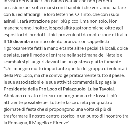
in vista del Natale. Con Babbo Natale che non perderà
occasione per soffermarsi con i bambini che vorranno parlare
con lui ed affidargli le loro letterine. O Tinto, che con i suoi
asinelli, sarà attrazione per i più piccoli, ma non solo. Non
mancheranno, inoltre, le specialità gastronomiche, oltre agli
espositori di prodotti tipici provenienti da molte zone di Italia.
Il
18 dicembre
un succulento pranzo, con cappelletti
rigorosamente fatti a mano e tante altre specialità locali, dolce
e salate, sarà il modo di entrare nella settimana del Natale e
scambairsi gli auguri davanti ad un gustoso piatto fumante.
“Un impegno molto importante quello del gruppo di volontari
della Pro Loco, ma che coinvolge praticamente tutto il paese,
le sue associazioni e le sue attività commerciali, spiega la
Presidente della Pro Loco di Palazzuolo, Luisa Tavolai
.
Abbiamo cercato di creare un programma che fosse il più
attraente possibile per tutte le fasce di età per quattro
giornate di festa che si propongono una volta di più di
trasformare il nostro centro storico in un punto di incontro tra
la Romagna, il Mugello e Firenze”.