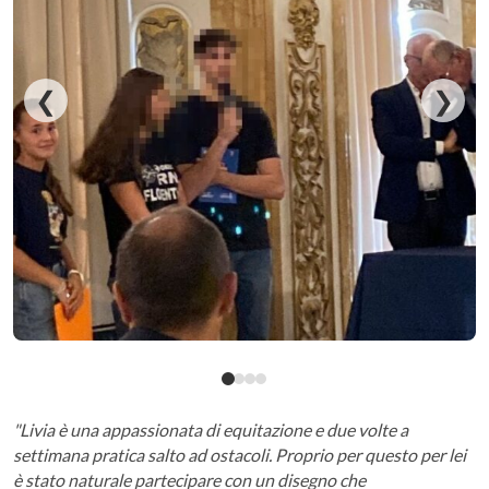
❮
❯
"Livia è una appassionata di equitazione e due volte a
settimana pratica salto ad ostacoli. Proprio per questo per lei
è stato naturale partecipare con un disegno che