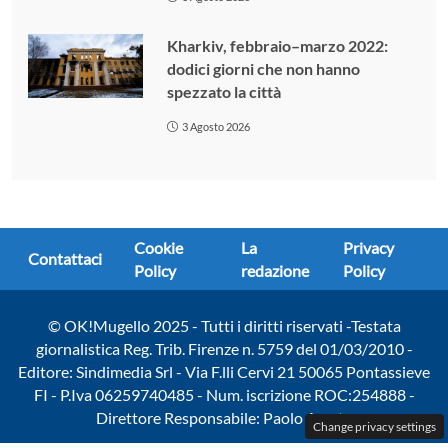
Kharkiv, febbraio–marzo 2022:
dodici giorni che non hanno
spezzato la città
3 Agosto 2026
Cookie
La
Privacy
Contattaci
Policy
redazione
Policy
© OK!Mugello 2025 - Tutti i diritti riservati -Testata
giornalistica Reg. Trib. Firenze n. 5759 del 01/03/2010 -
Editore: Sindimedia Srl - Via F.lli Cervi 21 50065 Pontassieve
FI - P.Iva 06259740485 - Num. iscrizione ROC:254888 -
Direttore Responsabile: Paolo Amato
Change privacy settings