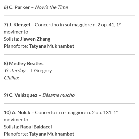
6) C. Parker
–
Now’s the Time
7) J. Klengel
– Concertino in sol maggiore n. 2 op. 41, 1°
movimento
Solista:
Jiawen Zhang
Pianoforte:
Tatyana Mukhambet
8) Medley Beatles
Yesterday
– T. Gregory
Chillax
9) C. Velázquez
–
Bésame mucho
10) A. Nolck
– Concerto in re maggiore n. 2 op. 131, 1°
movimento
Solista:
Raoul Baldacci
Pianoforte:
Tatyana Mukhambet