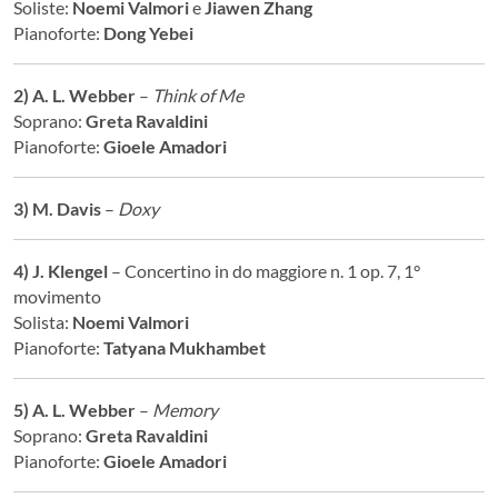
Soliste:
Noemi Valmori
e
Jiawen Zhang
Pianoforte:
Dong Yebei
2) A. L. Webber
–
Think of Me
Soprano:
Greta Ravaldini
Pianoforte:
Gioele Amadori
3) M. Davis
–
Doxy
4) J. Klengel
– Concertino in do maggiore n. 1 op. 7, 1°
movimento
Solista:
Noemi Valmori
Pianoforte:
Tatyana Mukhambet
5) A. L. Webber
–
Memory
Soprano:
Greta Ravaldini
Pianoforte:
Gioele Amadori