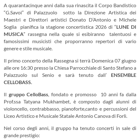
A quarantacinque anni dalla sua rinascita il Corpo Bandistico
“G.Savoi” di Palazzuolo
sotto la Direzione Artistica dei
Maestri e Direttori artistici Donato D’Antonio e Michele
Soglia
pianifica la stagione concertistica 2026 di “
LUNE DI
MUSICA
” rassegna nella quale si esibiranno talentuosi e
famosissimi musicisti che proporranno repertori di vario
genere e stile musicale.
Il primo concerto della Rassegna si terrà Domenica 07 giugno
alle ore 16:30 presso la Chiesa Parrocchiale di Santo Stefano a
Palazzuolo sul Senio e sarà tenuto dall’
ENSEMBLE
CELLOBASS.
Il
gruppo CelloBass
, fondato e promosso 10 anni fa dalla
Prof.ssa Tatyana Mukhambet, è composto dagli alunni di
violoncello, contrabbasso
, pianoforte,canto
e percussioni del
Liceo Artistico e Musicale Statale Antonio Canova di Forlì.
Nel corso degli anni, il gruppo ha tenuto concerti in sale di
grande prestigio: