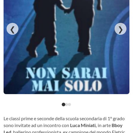
❮
❯
Le classi prime e seconde della scuola secondaria di 1° grado
sono invitate ad un incontro con
Luca Miniati,
in arte
Bboy
Led
, ballerino professionista, ex campione del mondo Eletric